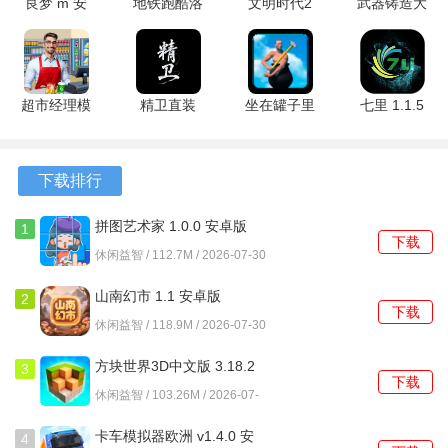
良梦 m 安
地铁跑酷洛
文明时代2
武器铸造大
1、遭遇的对手包括神话故事里描述的各类生物，战斗过程需
卓版
阳版本
1.28 安卓
师破解版
要针对不同对手的特性进行调整。
7.04.0 安卓
版
6.1.0 最新
版
版
2、基础操作方式是将相同单位进行排列组合，机制与角色成
长、技能释放等系统深度结合。
超市经理模
精卫直装
坐在罐子里
七里 1.1.5
拟器 1.0.2
M.4.9 安卓
的人 2.0.3
安卓版
3、剧情主线涉及阻止一场预言中的灾难，推进剧情需要成功
安卓版
版
安卓版
完成一系列有难度的关卡。
下载排行
4、部分强力角色拥有独特的终极技能，这些技能在关键时刻
拼图艺术家 1.0.0 安卓版
1
能够改变战局走向。
下载
休闲益智 / 112.7M / 2026-07-30
游戏优势
山南幻市 1.1 安卓版
2
下载
休闲益智 / 118.9M / 2026-07-30
1、战斗结算后的奖励包括新的可招募单位与通用货币，为后
续发展提供了资源保障。
方块世界3D中文版 3.18.2
3
下载
安卓版
休闲益智 / 103.26M / 2026-07-
2、每个回合的行动次数存在限制，要求对每次操作进行权
30
衡，不能随意浪费机会。
卡车模拟器欧洲 v1.4.0 安
4