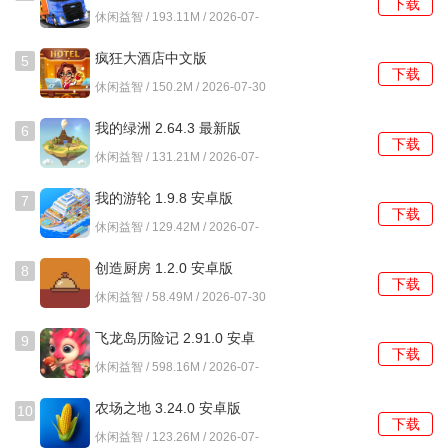
下载
卓版
休闲益智 / 193.11M / 2026-07-
3、战场上的单位可以重新部署，这一设定为战术调整留下了
30
空间，增加了决策维度。
疯狂大酒店中文版
5
下载
4.17.10.7 安卓版
4、生命值系统直观显示敌我状态，目标明确，即削减对手生
休闲益智 / 150.2M / 2026-07-30
命的保全己方单位。
我的绿洲 2.64.3 最新版
6
下载
休闲益智 / 131.21M / 2026-07-
游戏攻略
30
我的游轮 1.9.8 安卓版
7
1、开局后优先将三个相同生物排成直线，组合能使其合并为
下载
休闲益智 / 129.42M / 2026-07-
更高级形态并立即发起攻击。
30
创造厨房 1.2.0 安卓版
2、注意界面下方的行动点数，每回合固定刷新，召唤新生物
8
下载
或移动现有单位都会消耗点数。
休闲益智 / 58.49M / 2026-07-30
飞龙岛历险记 2.91.0 安卓
3、角色下方的箭头用于补充战场生物，点击需要消耗一点行
9
下载
版
动力，需根据战况决定是否召唤。
休闲益智 / 598.16M / 2026-07-
30
农场之地 3.24.0 安卓版
4、当一列已存在两个同类生物时，若误放了其他种类，可快
10
下载
速双击该误放单位将其收回。
休闲益智 / 123.26M / 2026-07-