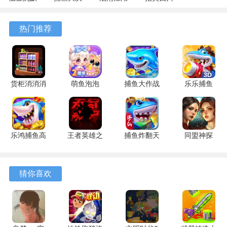
专属 4.5.1
战
1.124.71989
麻将
安卓版
122.7.291
安卓版
7.10.604
热门推荐
安卓版
安卓版
货柜消消消
萌鱼泡泡
捕鱼大作战
乐乐捕鱼
1.0.2 安卓
3.4.1.6 安
1.5112 手
9.2 安卓版
版
卓版
机版
乐鸿捕鱼高
王者英雄之
捕鱼炸翻天
同盟神探
爆版 1.7.12
枪战传奇
11.8.1.0 安
1.1.9 手机
安卓版
1.08 官方
卓版
版
版
猜你喜欢
游戏特色