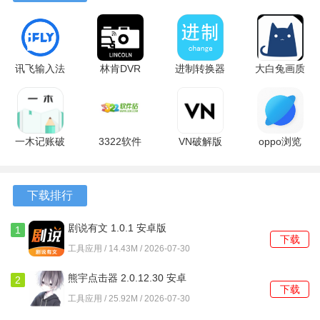
软件亮点
1、具备一键生成PPT大纲的功能，帮助用户快速理清内容逻
辑和整体演示框架。
讯飞输入法
林肯DVR
进制转换器
大白兔画质
2、集成智能对话模块，通过自然语言交流获取创作灵感和内
破解版
v1.0.7 安卓
6.5 安卓版
助手 v2.0.5
15.0.14 最
版
安卓版
容建议。
新版
3、所有创作过程和历史作品都会自动保存，方便用户随时回
一木记账破
3322软件
VN破解版
oppo浏览
溯、修改或复用。
解版 6.5.6
站 1.0.0 手
2.17.0 最新
器
安卓版
机版
版
45.13.7.4
软件功能
安卓版
下载排行
1、主题生成模块通过分析关键词，自动产出与主题高度相关
剧说有文 1.0.1 安卓版
1
的演示文稿内容和版式。
下载
工具应用 / 14.43M / 2026-07-30
2、文档创作工具允许导入外部文件，系统会解析文本并整理
熊宇点击器 2.0.12.30 安卓
2
成适合演示的幻灯片格式。
下载
版
工具应用 / 25.92M / 2026-07-30
3、大纲助手能根据零散的要点，快速构建出层次分明、逻辑