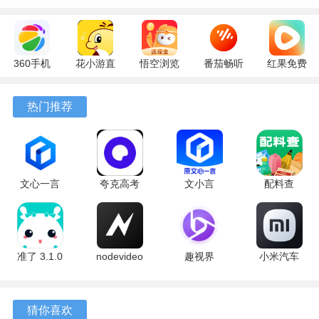
360手机
花小游直
悟空浏览
番茄畅听
红果免费
助手
播
器 17.6.0
6.6.0.32
短剧
10.13.27
17.9.56
官方版
最新版
7.2.9.32
热门推荐
最新版
最新版
安卓版
文心一言
夸克高考
文小言
配料查
4.0
10.14.0.1115
5.16.0.10
3.0.1 官方
5.16.0.10
最新版
安卓版
版
最新版
准了 3.1.0
nodevideo
趣视界
小米汽车
最新版
8.8.0 最新
1.0.8
4.0.6-
版
20260603
手机版
猜你喜欢