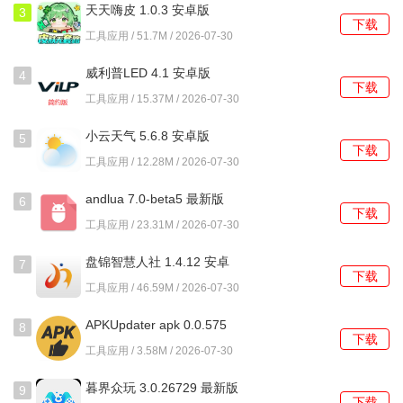
天天嗨皮 1.0.3 安卓版
3
清晰的PPT内容结构。
下载
工具应用 / 51.7M / 2026-07-30
4、写作辅助工具提供多种文体模板，可协助完成工作总结、
威利普LED 4.1 安卓版
4
报告、申报材料等文本撰写。
下载
工具应用 / 15.37M / 2026-07-30
使用教程
小云天气 5.6.8 安卓版
5
下载
1、在主界面输入核心主题或关键词，系统会基于此生成一套
工具应用 / 12.28M / 2026-07-30
包含多页幻灯片的PPT草稿。
andlua 7.0-beta5 最新版
6
下载
2、将已有的Word文档拖入指定区域，程序会自动提取标
工具应用 / 23.31M / 2026-07-30
题、段落和列表，并转换为幻灯片。
盘锦智慧人社 1.4.12 安卓
7
下载
版
3、使用大纲视图功能，手动或口述输入几个要点，即可一键
工具应用 / 46.59M / 2026-07-30
生成完整的演示文稿目录框架。
APKUpdater apk 0.0.575
8
下载
4、在写作板块选择工作总结模板，填入基础信息后，AI会扩
安卓版
工具应用 / 3.58M / 2026-07-30
充并润色成一篇格式规范的文章。
暮界众玩 3.0.26729 最新版
9
下载