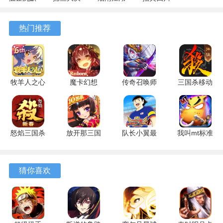
2、势力关系并非简单的二元对立，原住民、时空穿梭者与被
专属 4.5.1
战
1.124.71989
麻将
囚者之间存在着合作关系。
安卓版
122.7.291
安卓版
7.10.604
热门推荐
安卓版
安卓版
3、力量获取方式具有仪式感和故事性，每一次力量的赐予都
伴随着一段特定的剧情。
4、地图设计可能隐藏着与封印相关的线索，环境本身成为推
牧羊人之心
魔卡幻想
传奇召唤师
三国杀移动
动解谜和剧情的重要元素。
果盘服
4.66.0.24084
1.0.1.300
版 4.5.7 最
1.9.40 安卓
安卓版
最新版
新版
诛神世界阵容推荐
版
一、神龙之魂
怒焰三国杀
放开那三国
队长小翼最
我叫mt标准
3.9.6 最新
7.1.3 安卓
强十一人
版 16.1.0.0
阵容成员：蟠龙+虎蛟+毕方+天狗+钩蛇+九婴
版
版
7.0.1 最新
安卓版
版
猜你喜欢
阵容特性：高输出快速推关
蟠龙提供破甲效果，还能阻止日标复活，虎蛟可以对目标造
成群体伤害和冰冻控制，毕方在可提供大量输出的同时还是
能使得目标无法释放技能，天狗和钩蛇群体爆发输出，再加