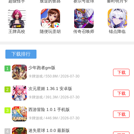
超级怪手
叛逆的鲁路
赛尔号星球
秦时明月卡
上九婴可以提供治疗和免死效果，阵容爆发不可小觑，前提
1.0 最新版
修 1.0.3 安
大战gm版
牌版0.1折
卓版
7.1 免费版
版 8.0.0 最
推图效果极佳。
新版
王牌高校
随便玩歪胡
传奇召唤师
锚点降临
24.5 安卓
子
内购版
0.1折 2.0.5
版
10.50.222.1
1.0.1.300
官方版
官方版
最新版
下载排行
少年跑者gm版
1
下载
3.1.0.00010020 最新版
卡牌游戏 / 550.8M / 2026-07-30
二、烈焰焚空
次元星姬 1.36.1 安卓版
2
下载
阵容成员：朱雀+狴犴+蟠龙+虎蛟+天狗+九婴
卡牌游戏 / 391.3M / 2026-07-30
阵容特性：Debuff叠加，加攻群伤
西游冒险 1.0.1 手机版
3
下载
卡牌游戏 / 446.9M / 2026-07-30
以四圣之一的南方圣灵-朱雀为核心，降低目标防御的同时，
狴犴可以嘲讽目标，吸引敌方攻击，同时为自己提自己叠加
迷失星球 1.0.0 最新版
4