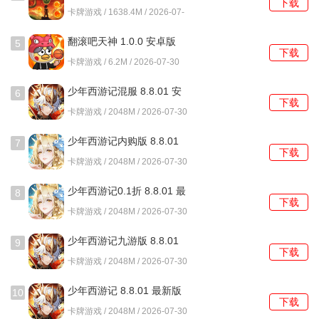
下载
攻击加成，供免伤加成，蟠龙再提供破甲效果并阻止目标复
卡牌游戏 / 1638.4M / 2026-07-
活，虎蛟提供冰冻控制，天狗群攻输出收割残血，最后九婴
30
翻滚吧天神 1.0.0 安卓版
可以提供治疗和免死效果，为朱雀的攻击叠加不断提供续航
5
下载
力。
卡牌游戏 / 6.2M / 2026-07-30
少年西游记混服 8.8.01 安
6
下载
卓版
卡牌游戏 / 2048M / 2026-07-30
少年西游记内购版 8.8.01
7
下载
手机版
卡牌游戏 / 2048M / 2026-07-30
少年西游记0.1折 8.8.01 最
8
下载
新版
卡牌游戏 / 2048M / 2026-07-30
三、玄火涅槃
少年西游记九游版 8.8.01
9
阵容成员：朱雀+相柳+白泽+睚眦+玄武+雨师妾
下载
安卓版
卡牌游戏 / 2048M / 2026-07-30
阵容特性：攻防兼备、爆发控制
少年西游记 8.8.01 最新版
10
下载
以四圣之一的南方圣灵-朱雀为核心，降标防御的同时，不断
卡牌游戏 / 2048M / 2026-07-30