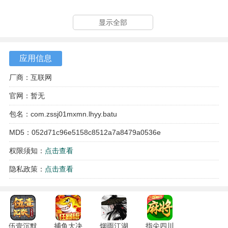
游戏亮点
显示全部
1、构建了一个神灵与异兽被囚禁的封闭世界，为故事展开提
供了充满张力的舞台。
应用信息
2、角色包含时空穿梭者、原住民和被囚禁的上古存在，三方
厂商：互联网
互动构成了剧情。
官网：暂无
3、力量赐予系统是角色成长的关键，原住民通过获得神灵或
包名：com.zssj01mxmn.lhyy.batu
异兽的恩赐来强化自身。
MD5：052d71c96e5158c8512a7a8479a0536e
4、主线目标明确，寻找封印的钥匙这一核心任务贯穿始终，
权限须知：
点击查看
引导玩家逐步揭开剧情。
隐私政策：
点击查看
游戏特色
1、世界观呈现碎片化叙事，需要通过探索和任务拼凑出关于
囚禁真相与完整的上古历史。
伍壹沉默
捕鱼大决
烟雨江湖
指尖四川