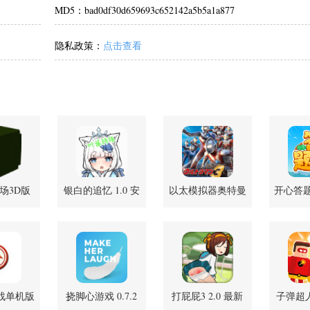
MD5：bad0df30d659693c652142a5b5a1a877
隐私政策：
点击查看
场3D版
银白的追忆 1.0 安
以太模拟器奥特曼
开心答题宝
2 安卓版
卓版
格斗进化3
安
SGHHZ-1334 安卓
版
战单机版
挠脚心游戏 0.7.2
打屁屁3 2.0 最新
子弹超人 
 安卓版
安卓版
版