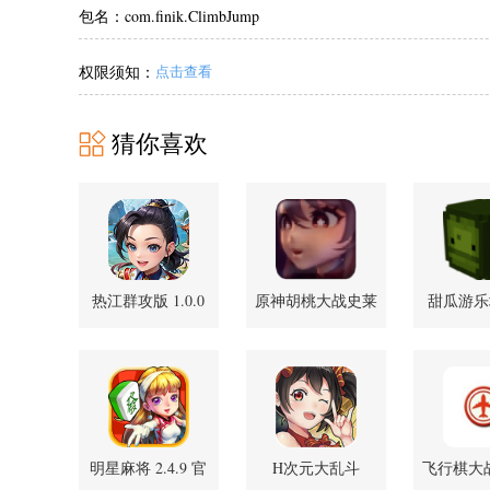
包名：com.finik.ClimbJump
权限须知：
点击查看
猜你喜欢
热江群攻版 1.0.0
原神胡桃大战史莱
甜瓜游乐
安卓版
姆游戏免费版
1.72.
1.54.00 安卓版
明星麻将 2.4.9 官
H次元大乱斗
飞行棋大
方版
2.2505211 安卓版
2.7.0