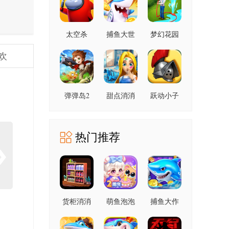
太空杀
捕鱼大世
梦幻花园
1.72.5.002
界 6.02.10
9.0.0 安卓
安卓版
欢
安卓版
版
弹弹岛2
甜点消消
跃动小子
4.3.2 安卓
1.9.61.409.405.0518
1.3.0 安卓
官方版
版
版
热门推荐
货柜消消
萌鱼泡泡
捕鱼大作
消 1.0.2 安
3.4.1.6 安
战 1.5112
卓版
卓版
手机版