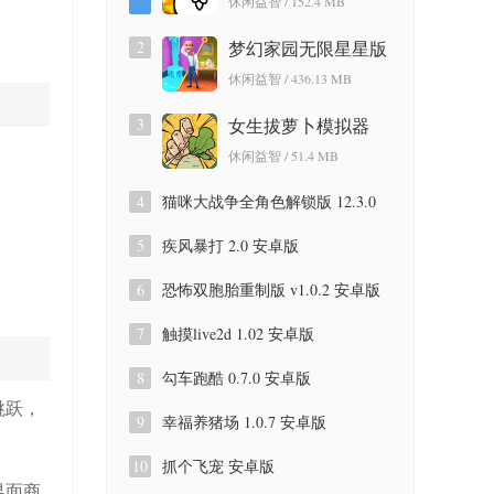
休闲益智 / 152.4 MB
2
梦幻家园无限星星版
7.5.0 安卓版
休闲益智 / 436.13 MB
3
女生拔萝卜模拟器
1.0.2 安卓版
休闲益智 / 51.4 MB
4
猫咪大战争全角色解锁版 12.3.0
正式版
5
疾风暴打 2.0 安卓版
6
恐怖双胞胎重制版 v1.0.2 安卓版
7
触摸live2d 1.02 安卓版
8
勾车跑酷 0.7.0 安卓版
跳跃，
9
幸福养猪场 1.0.7 安卓版
10
抓个飞宠 安卓版
界面商