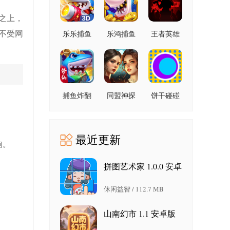
之上，
不受网
乐乐捕鱼
乐鸿捕鱼
王者英雄
9.2 安卓版
高爆版
之枪战传
1.7.12 安
奇 1.08 官
卓版
方版
捕鱼炸翻
同盟神探
饼干碰碰
。
天 11.8.1.0
1.1.9 手机
碰 1.6 官
安卓版
版
方版
最近更新
响。
拼图艺术家 1.0.0 安卓
版
休闲益智 / 112.7 MB
山南幻市 1.1 安卓版