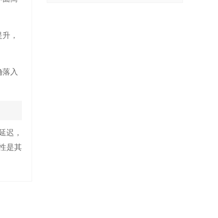
提升，
确落入
延迟，
性是其