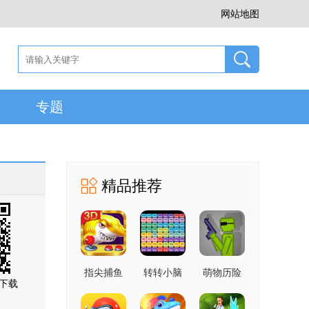
网站地图
专题
精品推荐
指尖捕鱼
转转小脑
萌物历险
下载
10.3.46.4.0
力 1.0 官
记 1.0.1 手
手机版
方版
机版