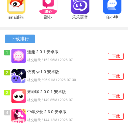
19325 最新
最新版
卓版
2、内置多种精美虚拟礼物，在聊天或看动态时一键赠送，快
版
速提升对方好感度。
sina邮箱
甜心
乐乐语音
任小聊
2.1.32 官方
4.13.01 官
1.3.0 官方
3.0.176.2512
3、设有专属守护功能，通过长期互动或赠送特定礼物成为对
版
方版
版
最新版
方的守护者。
下载排行
软件功能
连趣 2.0.1 安卓版
1
下载
1、根据地理位置与交友偏好进行智能适配，提高脱单效率。
社交聊天 / 152.96M / 2026-07-
30
2、提供视频、语音与文字多种聊天模式，满足不同阶段的社
依初 yc1.0 安卓版
2
下载
交需求。
社交聊天 / 96.91M / 2026-07-30
3、通过点赞、评论等方式自然地开启话题，拉近彼此距离。
来乖聊 2.0.0.1 安卓版
3
下载
社交聊天 / 149.85M / 2026-07-
4、严格的审核机制与真人认证，打造真实、体面的高品质社
30
交圈层。
中年夕爱 2.6.0 安卓版
4
下载
社交聊天 / 144.12M / 2026-07-
使用教程
30