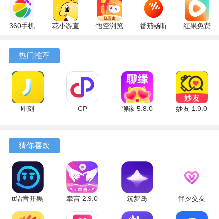
360手机
花小游直
悟空浏览
番茄畅听
红果免费
助手
播
器 17.6.0
6.6.0.32
短剧
10.13.27
17.9.56
官方版
最新版
7.2.9.32
热门推荐
最新版
最新版
安卓版
即刻
CP
聊缘 5.8.0
妙友 1.9.0
7.56.13 安
6.8.6.2484
官方版
安卓版
卓版
安卓版
猜你喜欢
软件亮点
1、主打1V1高清视频交互，确保真人对聊，彻底告别虚假信
tt语音开黑
牵言 2.9.0
筑梦岛
伴夕交友
息与机器人。
版 6.84.5-
最新版
1.6.70.888
3.0.0.7 安