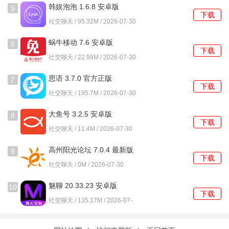
韩娱泡泡 1.6.8 安卓版
5
1、启动后，在登录界面选择手机号登录，输入手机号和验证
下载
社交聊天 / 95.32M / 2026-07-30
码完成注册。
蜗牛移动 7.6 安卓版
6
2、进入主界面后，系统会根据地理位置自动展示附近的推荐
下载
社交聊天 / 22.99M / 2026-07-30
用户列表。
思语 3.7.0 官方正版
7
3、点击心仪用户的头像，进入其个人主页，可以查看动态或
下载
社交聊天 / 195.7M / 2026-07-30
选择发起视频通话。
大鱼号 3.2.5 安卓版
8
4、在动态广场浏览时，可以发布图文内容，或对他人的动态
下载
社交聊天 / 11.4M / 2026-07-30
进行点赞、评论。
高州阳光论坛 7.0.4 最新版
9
5、点击礼物图标选择虚拟礼物赠送，或通过长期互动申请成
下载
社交聊天 / 0M / 2026-07-30
为专属守护者。
魅聊 20.33.23 安卓版
10
下载
社交聊天 / 135.17M / 2026-07-
30