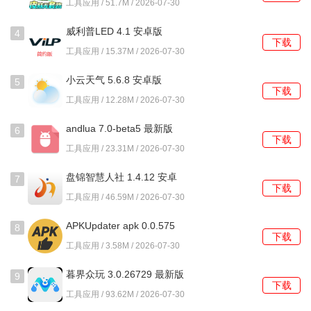
工具应用 / 51.7M / 2026-07-30
我的温大怎么使用？
威利普LED 4.1 安卓版
4
下载
1、使用学校统一分配的学工号及密码完成首次登录验证。
工具应用 / 15.37M / 2026-07-30
小云天气 5.6.8 安卓版
2、在首页一卡通栏目，可以随时为校园卡进行在线充值，并
5
下载
查看详细消费流水。
工具应用 / 12.28M / 2026-07-30
3、进入成绩查询页面，选择对应学期，即可查看各科具体分
andlua 7.0-beta5 最新版
6
下载
数与获得的学分。
工具应用 / 23.31M / 2026-07-30
4、在活动中心浏览近期发布的校园活动，点击感兴趣的项目
盘锦智慧人社 1.4.12 安卓
7
下载
版
直接完成报名。
工具应用 / 46.59M / 2026-07-30
5、收到校内问卷调查通知后，在相应板块找到问卷并在线填
APKUpdater apk 0.0.575
8
下载
安卓版
写提交。
工具应用 / 3.58M / 2026-07-30
暮界众玩 3.0.26729 最新版
常见问题及解决方法
9
下载
工具应用 / 93.62M / 2026-07-30
1、校园卡充值后余额未更新？