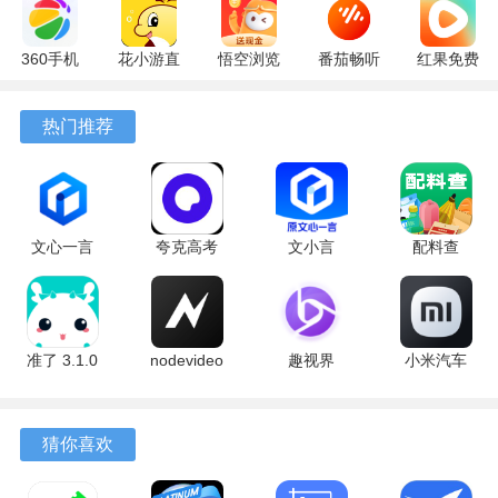
360手机
花小游直
悟空浏览
番茄畅听
红果免费
助手
播
器 17.6.0
6.6.0.32
短剧
10.13.27
17.9.56
官方版
最新版
7.2.9.32
热门推荐
最新版
最新版
安卓版
文心一言
夸克高考
文小言
配料查
4.0
10.14.0.1115
5.16.0.10
3.0.1 官方
5.16.0.10
最新版
安卓版
版
最新版
准了 3.1.0
nodevideo
趣视界
小米汽车
最新版
8.8.0 最新
1.0.8
4.0.6-
软件亮点
版
20260603
手机版
1、教务系统与财务数据实现无缝对接，各类信息的准确性与
猜你喜欢
时效性得到充分保障。