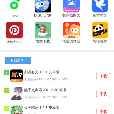
2、考试安排、费用缴纳截止日期等重要日程，系统会自动推
送消息提醒。
melon
DISC LINK
微商截图大
迅雷网盘
ticket
Platinum
师破解版
25.1.61.149
3、依据学生所处的不同阶段，例如新生或毕业生，首页会动
global
v2.23.1012
5.8.8 安卓
安卓版
态展示最相关的服务入口。
1.6.0 安卓
官方版
版
版
软件功能
purnhurb
悟空下载
悟空浏览器
熊猫映射
567 官方版
1.4.8 最新
17.6.0 官方
6.5 安卓版
1、学校最新的新闻动态、各院系详细介绍以及校园电子地
版
版
图，均集中展示。
下载排行
2、为学术讲座、社团招募、志愿者活动等校园项目，开设了
剧说有文 1.0.1 安卓版
1
统一的线上报名通道。
下载
工具应用 / 14.43M / 2026-07-30
3、学校收集教学评估或活动反馈时，师生可以直接在线上填
熊宇点击器 2.0.12.30 安卓
2
写并提交问卷。
下载
版
工具应用 / 25.92M / 2026-07-30
4、预留了标准数据接口，为未来接入图书馆座位预约等新服
天天嗨皮 1.0.3 安卓版
3
务做好了准备。
下载