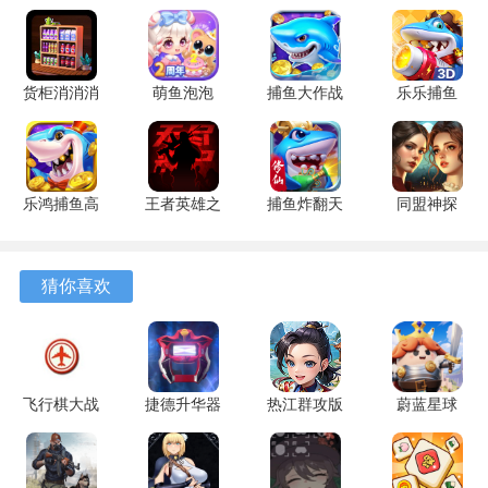
组与自定义游戏模式。
游戏优势
货柜消消消
萌鱼泡泡
捕鱼大作战
乐乐捕鱼
1、长期的技术维护与版本迭代，确保了引擎在不同硬件配置
1.0.2 安卓
3.4.1.6 安
1.5112 手
9.2 安卓版
上的稳定运行表现。
版
卓版
机版
2、成熟的开发文档与活跃的社区论坛，为技术问题的解决提
乐鸿捕鱼高
王者英雄之
捕鱼炸翻天
同盟神探
供了丰富的资源支持。
爆版 1.7.12
枪战传奇
11.8.1.0 安
1.1.9 手机
3、底层代码经过多款商业项目的验证，在运行效率与资源管
安卓版
1.08 官方
卓版
版
版
理上具有显著可靠性。
猜你喜欢
4、授权模式相对友好，吸引了众多独立工作室与爱好者使用
其进行游戏创作。
飞行棋大战
捷德升华器
热江群攻版
蔚蓝星球
起源引擎怎么玩？
单机版
1.1 安卓版
1.0.0 安卓
10.1.5 安卓
1、首先需要掌握 Hammer 编辑器的基本操作，学习如何放
2.7.0 安卓
版
版
版
置实体、绘制房间并设置光源。