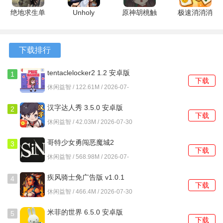
绝地求生单
Unholy
原神胡桃触
极速消消消
2、利用模型浏览器导入自定义的3D资产，调整其材质属性
机版 1.0.11
maiden
摸 1.0.4 安
红包版
与碰撞体积。
安卓版
1.0.4 安卓
卓版
1.1.1 安卓
版
版
下载排行
3、通过逻辑实体与输入输出系统，设计简单的机关谜题或触
发特定剧情事件。
tentaclelocker2 1.2 安卓版
1
下载
4、编写或修改游戏的脚本文件，可以改变角色的行为模式或
休闲益智 / 122.61M / 2026-07-
30
创建全新的游戏规则。
汉字达人秀 3.5.0 安卓版
2
下载
5、最后使用引擎内置的编译工具，将制作好的地图与资源打
休闲益智 / 42.03M / 2026-07-30
包，生成可独立运行的游戏内容。
哥特少女勇闯恶魔城2
3
下载
1.11.71 最新版
休闲益智 / 568.98M / 2026-07-
30
疾风骑士免广告版 v1.0.1
4
下载
安卓版
休闲益智 / 466.4M / 2026-07-30
米菲的世界 6.5.0 安卓版
5
下载