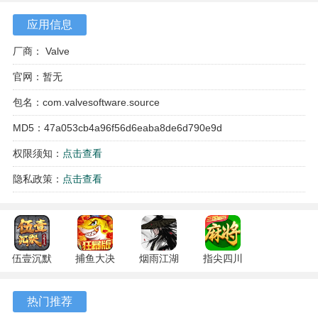
应用信息
厂商： Valve
官网：暂无
包名：com.valvesoftware.source
MD5：47a053cb4a96f56d6eaba8de6d790e9d
权限须知：
点击查看
游戏特色
隐私政策：
点击查看
1、模块化的架构允许开发者自由组合功能组件，大幅缩短了
游戏原型的开发周期。
2、工具集提供了从地图编辑到脚本编写的完整工作流，方便
伍壹沉默
捕鱼大决
烟雨江湖
指尖四川
内容创作者进行深度定制。
专属 4.5.1
战
1.124.71989
麻将
安卓版
122.7.291
安卓版
7.10.604
热门推荐
3、对用户生成内容的良好支持，催生了大量由社区制作的模
安卓版
安卓版