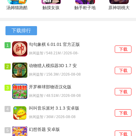
汤姆猫跑酷
触摸女孩
触手柜子地
原神胡桃大
2、遇到第一只神秘生物时，注意观察其移动轨迹，在其静止
无限金币无
狱恶魔版
战史莱姆游
或靠近特定物品的瞬间，长按屏幕并完成捕捉手势。
限钻石版
1.0.4 安卓
戏免费版
26.2.2.16362
版
1.54.00 安
下载排行
3、前往储藏室区域，沿墙壁缓慢移动视角，检查所有柜门、
安卓版
卓版
抽屉以及地面散落的纸张，这些位置常隐藏着钥匙或密码碎
勾勾象棋 6.01.01 官方正版
1
片。
下载
休闲益智 / 548.21M / 2026-08-
08
4、当通道被藤蔓阻挡时，需在附近寻找一种蓝色荧光蘑菇，
动物猎人模拟器3D 1.7 安
2
让角色变形为蘑菇形态后靠近藤蔓，即可使其枯萎消散。
下载
卓版
休闲益智 / 156.3M / 2026-08-08
5、若遇到需要组合使用的物品，例如生锈的齿轮和空油壶，
开罗棒球部物语汉化版
3
先将油壶在场景内的油渍处再对齿轮使用润滑后的油壶。
下载
1.1.0 安卓版
休闲益智 / 48.51M / 2026-08-08
6、面对需要特定形态才能通过的狭窄缝隙，回忆已解锁的生
叫叫音乐派对 3.1.3 安卓版
4
物图鉴，找到体型最小的生物形态进行变形即可顺利通过。
下载
休闲益智 / 36M / 2026-08-08
幻想答题 安卓版
5
下载