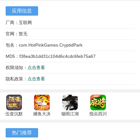
应用信息
厂商：互联网
官网：暂无
包名：com.HotPinkGames.CryptidPark
MD5：f38ea3b1dd31c104d6c4cdc6feb75a67
权限须知：
点击查看
游戏特色
隐私政策：
点击查看
1、收集系统围绕各类神秘生物展开，捕获过程需要观察生物
行为并把握时机，完成收集能解锁新的能力与区域信息。
2、谜题设计强调逻辑关联与环境观察，许多关卡需要结合已
收集物品的特性与角色变形能力才能找到解决方案。
伍壹沉默
捕鱼大决
烟雨江湖
指尖四川
专属 4.5.1
战
1.124.72274
麻将
3、游戏进程鼓励反复尝试与细节审视，部分障碍的突破依赖
安卓版
122.7.291
安卓版
7.10.604
热门推荐
于对场景文本描述或生物形态的重新解读。
安卓版
安卓版