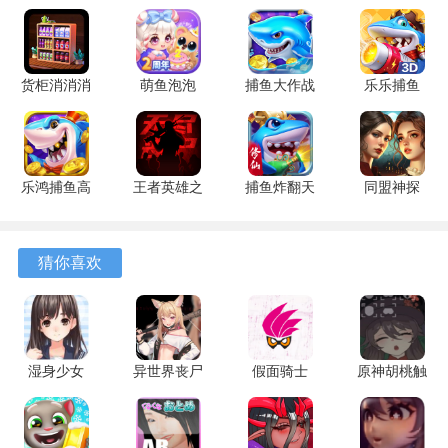
游戏优势
1、操作逻辑针对移动设备进行了适配，点击与拖拽的指令清
货柜消消消
萌鱼泡泡
捕鱼大作战
乐乐捕鱼
晰明确，能够快速建立玩家对基础控制的熟悉感。
1.0.2 安卓
3.4.1.6 安
1.5112 手
9.2 安卓版
版
卓版
机版
2、初期引导任务结构清晰，通过限定区域内的练习，帮助玩
家稳固掌握生物收集与环境互动这两项核心操作。
乐鸿捕鱼高
王者英雄之
捕鱼炸翻天
同盟神探
3、资源用途指向明确，主要用于升级探测工具与解锁新的变
爆版 1.7.12
枪战传奇
11.8.1.0 安
1.1.9 手机
形形态，设计让收集行为具有持续的目标感和回报。
安卓版
1.08 官方
卓版
版
版
猜你喜欢
4、场景探索遵循系统性提示，进入新区域后对可疑物品进行
逐一互动，可以有效防止关键进程线索的遗漏。
神秘生物公园怎么玩？
湿身少女
异世界丧尸
假面骑士
原神胡桃触
1、游戏开始后，首先完成所有基础操作的教学任务，在起始
1.2.1 安卓
前线 1.4.1
exaid腰带
摸 1.0.4 安
的安全区域内，反复点击场景中的发光点或可移动物体，熟
版
安卓版
模拟器 v7
卓版
安卓版
悉互动反馈。