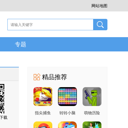
网站地图
专题
精品推荐
指尖捕鱼
转转小脑
萌物历险
下载
10.3.46.4.0
力 1.0 官
记 1.0.1 手
手机版
方版
机版