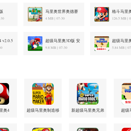
版
马里奥世界奥德赛
格斗马里奥3d
卓版
1.0.5 安卓版
安卓版
-30
4 MB |
07-30
126.5 MB |
0
2.0.5
超级马里奥3D版 安
超级马里奥
卓版
2022.06.0
30
9.8 MB |
07-30
5.84 MB |
07
版
里奥4
超级马里奥制造移
新超级马里奥兄弟
超级
5 安卓版
植版 1.0
1 3.0
2022.06