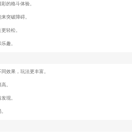
精彩的格斗体验。
能来突破障碍。
关更轻松。
和乐趣。
不同效果，玩法更丰富。
很高。
着发现。
局。