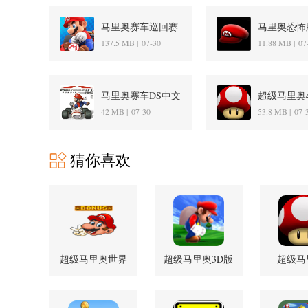
马里奥赛车巡回赛
马里奥恐怖
3.6.0 安卓版
1.0.0.0 安
137.5 MB |
07-30
11.88 MB |
07
马里奥赛车DS中文
超级马里奥4 v
版 3.0 安卓版
安卓版
42 MB |
07-30
53.8 MB |
07-
猜你喜欢
超级马里奥世界
超级马里奥3D版
超级马
1.5 Demo 安卓版
安卓版
v2.0.