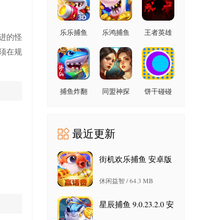
乐乐捕鱼
乐鸿捕鱼
王者英雄
进的怪
9.2 安卓版
高爆版
之枪战传
须在规
1.7.12 安
奇 1.08 官
卓版
方版
捕鱼炸翻
同盟神探
饼干碰碰
天 11.8.1.0
1.1.9 手机
碰 1.6 官
安卓版
版
方版
最近更新
街机欢乐捕鱼 安卓版
休闲益智 / 64.3 MB
星辰捕鱼 9.0.23.2.0 安
卓版