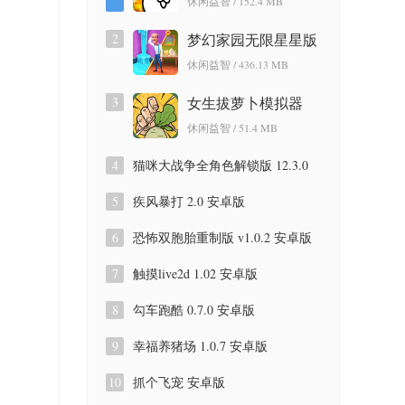
休闲益智 / 152.4 MB
2
梦幻家园无限星星版
7.5.0 安卓版
休闲益智 / 436.13 MB
3
女生拔萝卜模拟器
1.0.2 安卓版
休闲益智 / 51.4 MB
4
猫咪大战争全角色解锁版 12.3.0
正式版
5
疾风暴打 2.0 安卓版
6
恐怖双胞胎重制版 v1.0.2 安卓版
7
触摸live2d 1.02 安卓版
8
勾车跑酷 0.7.0 安卓版
9
幸福养猪场 1.0.7 安卓版
10
抓个飞宠 安卓版