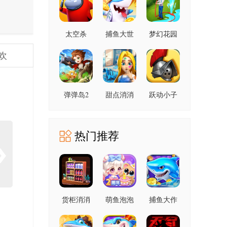
太空杀
捕鱼大世
梦幻花园
1.72.5.002
界 6.02.10
9.0.0 安卓
安卓版
欢
安卓版
版
弹弹岛2
甜点消消
跃动小子
4.3.2 安卓
1.9.61.409.405.0518
1.3.0 安卓
官方版
版
版
热门推荐
货柜消消
萌鱼泡泡
捕鱼大作
消 1.0.2 安
3.4.1.6 安
战 1.5112
卓版
卓版
手机版