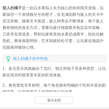
烦人的橘子
是一款以水果拟人化为核心的休闲闯关游戏，玩
家操控一个表情贱兮兮的橙子，在充满陷阱与敌人的关卡中
灵活穿梭。随着关卡推进，敌人种类会不断增多，每个敌人
都有独特的攻击方式，需要玩家仔细观察并制定应对策略，
刀具等实用道具，帮助玩家将其他水果切成两半，轻松化解
危机，整体画面明快，艺术风格轻松可爱，让玩家在挑战中
也能保持愉快心情。
烦人的橘子软件特色
1、多元音乐风格融合了流行、独立和电子等多种类型，让玩
家在闯关时能享受丰富的听觉体验。
2、角色塑造非常鲜明，每个角色都有明确的个性和丰富的剧
情背景，玩家能更深入地理解他们的故事。
显示全部
3、独特的角色设计让每个水果都拥有不同的外表和性格，增
加了游戏的趣味性和代入感。