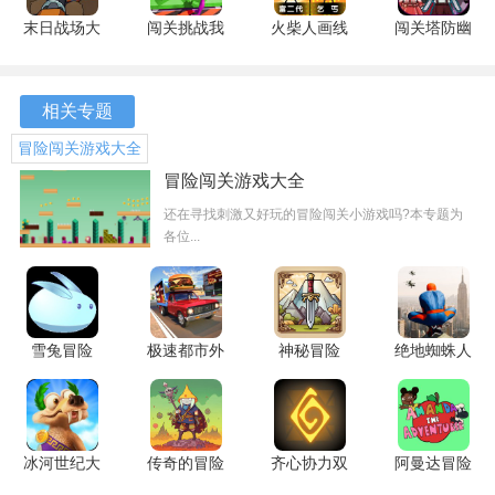
戏。
末日战场大
闯关挑战我
火柴人画线
闯关塔防幽
作战 1.1 最
最强 1.0 安
闯关
灵之城
新版
卓版
1.0.0.3 最
3.4.19 安卓
新版
版
相关专题
冒险闯关游戏大全
冒险闯关游戏大全
还在寻找刺激又好玩的冒险闯关小游戏吗?本专题为
各位...
雪兔冒险
极速都市外
神秘冒险
绝地蜘蛛人
1.0.7.22 安
卖冒险
1.9.2 最新
冒险王
游戏开始后，先在右下方选择想要击打的物品，随后点击棒
卓版
3.3.25 最新
版
3.3.25 安卓
球瞄准并进行击打。
版
版
冰河世纪大
传奇的冒险
齐心协力双
阿曼达冒险
冒险 2.0.9
1.0.755 安
人合作冒险
家 1.0.7 安