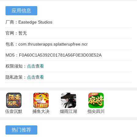
应用信息
4、音乐对抗机制让玩家在节奏中完成挑战，成功躲避敌人或
使用道具时能获得额外的成就感。
厂商：Eastedge Studios
官网：暂无
烦人的橘子软件亮点
包名：com.thrusterapps.splatterupfree.ncr
1、独特的绘画风格开启了一种创造性的视觉表达方式，个性
MD5：F0A60C1A5392C01781A56F0E3D03E52A
鲜明，别具一格，让人过目不忘。
权限须知：
点击查看
2、音乐节奏感强烈，能有效提升玩家的音乐感知和节奏感，
让闯关过程更有韵律。
隐私政策：
点击查看
3、剧情丰富多样，游戏拥有多条故事线和角色互动，玩家可
以不断发现新的情节和惊喜。
4、关卡设计充满巧思，每个场景都有独特的陷阱和机关，玩
伍壹沉默
捕鱼大决
烟雨江湖
指尖四川
专属 4.5.1
战
1.124.72266
麻将
家需要灵活运用道具才能顺利通过。
安卓版
122.7.291
安卓版
7.10.604
热门推荐
安卓版
安卓版
烦人的橘子软件功能