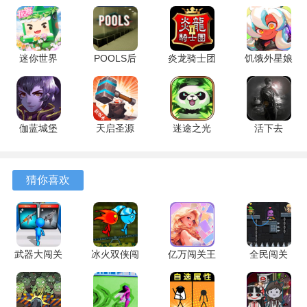
1、高清游戏画面带给玩家极佳的视觉体验，与烦人的橘子一
起挑战困难关卡时，画面细节清晰可见。
迷你世界
POOLS后
炎龙骑士团
饥饿外星娘
2、游戏操作简单易上手，玩家只需点击和滑动就能控制橙子
1.55.3 安卓
室 1.14 最
2 1.0.0 最
1524 最新
移动、跳跃或使用道具，轻松享受游戏乐趣。
版
新版
新版
版
3、每一关都设计得十分有趣，玩家可以自由选择关卡顺序，
伽蓝城堡
天启圣源
迷途之光
活下去
随时开始全新的冒险与挑战。
2.55 安卓
1.01.032
1.4.11 安卓
9.36 最新
版
安卓版
版
版
4、道具系统丰富多样，除了刀具，还有护盾、加速等特殊物
品，帮助玩家应对不同场景的敌人和陷阱。
猜你喜欢
5、成就系统记录玩家的闯关进度和特殊表现，完成特定任务
后能解锁隐藏角色和额外关卡。
武器大闯关
冰火双侠闯
亿万闯关王
全民闯关
烦人的橘子游戏怎么玩
1.0
关大挑战
v766.101
1.0 安卓版
打开游戏进入主页，可点击黄色、橙色或绿色按钮分别设置
3.3.15 安卓
官方版
版
表情、查看介绍或调节声音，点击“PLAY BALL”即可开始游