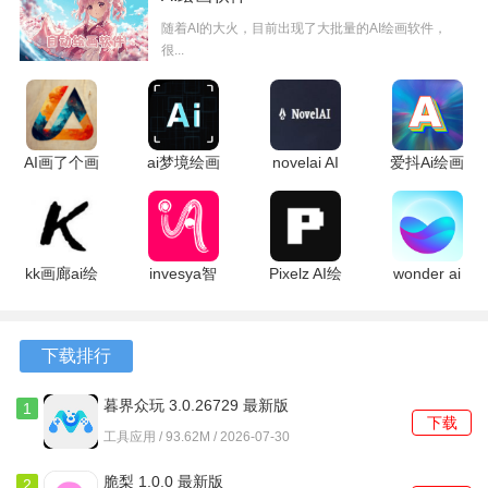
随着AI的大火，目前出现了大批量的AI绘画软件，
很...
AI画了个画
ai梦境绘画
novelai AI
爱抖Ai绘画
1.0.0 安卓
1.0.0 安卓
1.0.0 安卓
1.2.8 安卓
版
版
版
版
kk画廊ai绘
invesya智
Pixelz AI绘
wonder ai
选择中文：在下拉列表中找到并选中“简体中文”。
画 1.3.12
能AI绘画
画 1.2.19
绘画 4.5.8
安卓版
1.1.2 安卓
安卓版
安卓版
版
下载排行
暮界众玩 3.0.26729 最新版
1
下载
工具应用 / 93.62M / 2026-07-30
脆梨 1.0.0 最新版
2