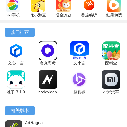
4、画作可以自动保存到云端，换手机或者重装软件后作品也
不会丢失。
360手机
花小游直
悟空浏览
番茄畅听
红果免费
助手
播
器 17.6.0
6.6.0.32
短剧
软件功能
10.13.27
17.9.56
官方版
最新版
7.2.9.32
热门推荐
最新版
最新版
安卓版
1、无限制图层功能，每个图层都能单独调整可见性和不透明
度，方便分层绘制复杂画面。
2、本地画廊，所有画作都集中存放在一个地方，方便随时翻
文心一言
夸克高考
文小言
配料查
看和整理。
4.0
10.14.0.1115
5.16.0.10
3.0.1 官方
5.16.0.10
最新版
安卓版
版
3、画作完成后可以直接分享到社交媒体，收到点赞或评论时
最新版
软件会推送通知。
准了 3.1.0
nodevideo
趣视界
小米汽车
4、artrage支持多种标准PS混合处理模式，图层叠加效果更
最新版
8.8.0 最新
1.0.8
4.0.6-
版
20260603
丰富。
相关版本
手机版
5、手势操作可以快速调节笔刷大小，不用频繁点按菜单。
ArtRagea