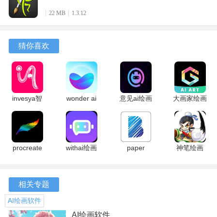
artrage怎么改中文
22 MB
1.3.12
打开设置：启动ArtRage，点击顶部菜单栏的“Settings”(设
置)。
猜你喜欢
invesya智
wonder ai
意见ai绘画
大画家绘画
能AI绘画
绘画 4.5.8
3.39 安卓
3.5.9.2 官
1.1.2 安卓
安卓版
版
方版
版
procreate
withai绘画
paper
神笔绘画
2.1.4 安卓
3.2.9 安卓
1.14.4 最新
v1.4.4 最新
版
版
版
版
相关专题
找到语言：在设置中找到并点击“Language”(语言)选项。
AI绘画软件
AI绘画软件