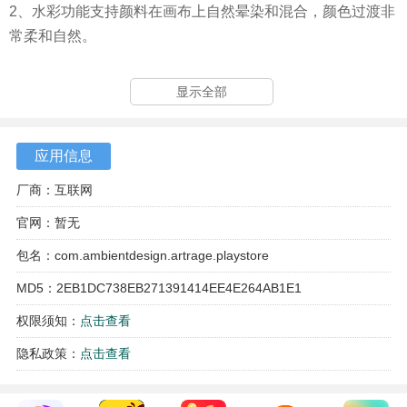
2、水彩功能支持颜料在画布上自然晕染和混合，颜色过渡非
常柔和自然。
3、铅笔工具可以画出不同硬度和角度的线条，用来打草稿或
显示全部
者画素描都很合适。
4、调色板功能允许你像在真实调色盘上一样混合颜色，调出
应用信息
自己想要的任何色调。
厂商：互联网
软件亮点
官网：暂无
1、自动记录绘画过程，画完后可以导出成视频，方便回顾自
包名：com.ambientdesign.artrage.playstore
己的创作步骤。
MD5：2EB1DC738EB271391414EE4E264AB1E1
2、artrage支持导入图片作为参考，还能把图片放在底层当描
权限须知：
点击查看
摹底稿，辅助练习线条和色彩。
隐私政策：
点击查看
3、撤销和重做功能支持超过100个步骤，画错了随时可以退
回去修改。