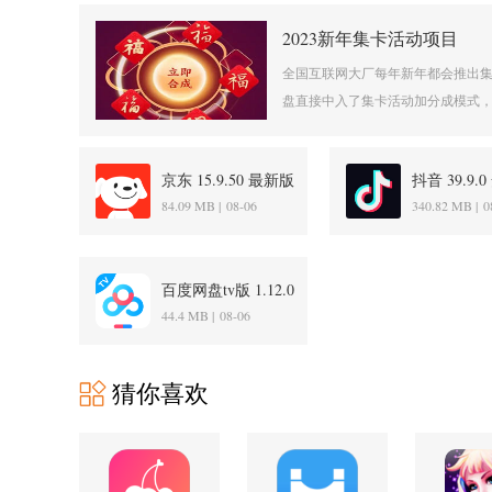
2023新年集卡活动项目
全国互联网大厂每年新年都会推出集
盘直接中入了集卡活动加分成模式，
京东 15.9.50 最新版
抖音 39.9.
84.09 MB |
08-06
340.82 MB |
0
百度网盘tv版 1.12.0
官方版
44.4 MB |
08-06
猜你喜欢