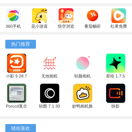
乐秀创作精彩，SNS分享至QQ空间/微信/朋友圈/微博/美拍，
适配
抖音
、快手、火山、西瓜视频社区。
软件亮点
360手机
花小游直
悟空浏览
番茄畅听
红果免费
助手
播
器 17.6.0
6.6.0.32
短剧
1、【编辑功能】视频片段编辑、剪裁、分割、快放、慢放、
10.13.27
17.9.56
官方版
最新版
7.2.9.32
旋转缩放、倒放、压缩、复制、横屏、竖屏手机、方块小视
热门推荐
最新版
最新版
安卓版
频、等视频工具，多种参数调节，实现视频美化
2、【视频效果】FX视效和音效添加，泡泡、闪电、玫瑰
雨、嘉年华、流星、火山、爱心气球、花瓣，等场景视觉效
小影 9.28.7
无他相机
轻颜相机
星绘 1.7.5
果。
手机版
7.1.2.166
10.6.3 官方
最新版
安卓版
版
3、【剪辑工具】多段视频剪切、快速视频剪切、GIF头像制
作、视频压缩、视频转MP3、视频格式转换、节拍相册、视
Porccd复古
轻图 7.1.30
妙鸭相机换
快影
频剪辑工具。
相机 6.3.2
最新版
脸软件
8.2.0.802006
手机版
4.6.14 安卓
最新版
4、【视频配乐】曲库正版授权歌曲配乐，浪漫、摇滚、嘻
免费版
哈、流行、新世纪音乐、沙发音乐、电影原声、多段配乐、
猜你喜欢