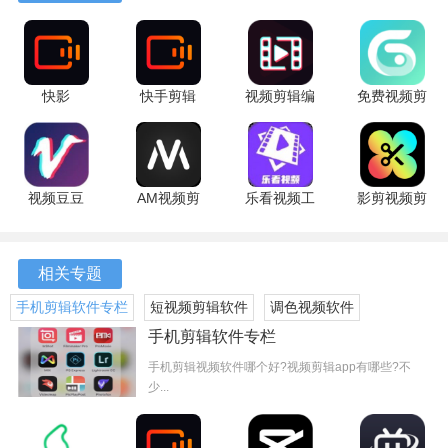
添加本地音乐，酷狗、酷我、QQ音乐、网易云音乐、虾米等
里面的音乐需导入本地使用
软件内容
快影
快手剪辑
视频剪辑编
免费视频剪
8.2.0.802006
8.2.0.802006
辑软件
辑宝
1、【视频主题】视频主题包含亲情、友情、爱情、萌宠、爱
最新版
安卓版
3.3.2 安卓
4.0.1.4 安
豆、宝贝、节日、美食、嘻哈、个性、文艺、时尚、趣味、
版
卓版
简约、在路上、珍贵回忆、美好时光
视频豆豆
AM视频剪
乐看视频工
影剪视频剪
3.9.0 最新
辑器 最新
具箱 1.3 手
辑制作 1.1
2、【视频滤镜】视频滤镜包含美颜、魔焰、日系、美白、怀
版
版
机版
安卓版
旧、复古、Lomo、宝丽来、黑白、HDR、光晕、浮雕、素
相关专题
描。
手机剪辑软件专栏
短视频剪辑软件
调色视频软件
3、【音乐相册】音乐相册管家。爱剪辑支持从相册自由混搭
手机剪辑软件专栏
照片、视频、编辑成音乐相册、照片电影、音乐相册制作
手机剪辑视频软件哪个好?视频剪辑app有哪些?不
4、【拍摄录像】实时滤镜高清拍摄，支持多段拍摄，视频美
少...
化，闪光灯补光、实时美白、多分辨率、背景音乐可选，优
化拍摄体验