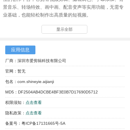
景音乐、转场特效、画中画、配音变声等实用功能，无需专
业基础，也能轻松制作出高质量的短视频。
软件功能
显示全部
1、【视频录音】视频配音解说，视频录音变声、变性、音
调、音速、音率自定义，原视频静音、声音淡入淡出、手机
应用信息
视频录音，视频旁白，动物、科幻、尖叫、心跳、掌声等音
厂商：深圳市爱剪辑科技有限公司
效下载
官网：暂无
2、【视频字幕】视频添加多段字幕，控制字幕时间，可选视
包名：com.shineyie.aijianji
频字幕淡入淡出、滚入、字幕颜色。文艺字体、字幕排版、
视频字幕透明度可调节
MD5：DF2504AB4DCBE4BF3E0B7D17690D5712
权限须知：
点击查看
3、【剪辑功能】剪裁、分割、快放、慢放、倒放、视频压
缩、视频特效、配乐、视频字幕、贴图、转场、马赛克
隐私政策：
点击查看
备案号：粤ICP备17131665号-5A
4、【视频分享】舞蹈、美女、亲子、搞笑、视频记录生活，