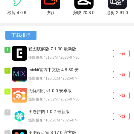
爱剪辑怎么用
秒剪 4.0.6
快影
剪映 20.8.0
必剪 2.91.0
最新版
8.2.0.802006
安卓版
安卓版
每日首次登录时，请第一时间查看您关注的各类分类，及时
最新版
获取丰富的信息资源，为后续的软件使用提供便利。
下载排行
轻图破解版 7.1.30 最新版
1
下载
摄影摄像 / 315.3M / 2026-07-30
mixkit官方中文版 4.9.80 安
2
下载
卓版
摄影摄像 / 123.61M / 2026-07-
30
无忧相机 v1.0.0 安卓版
3
下载
摄影摄像 / 39.32M / 2026-07-30
图卷拼图 1.0.2 最新版
4
下载
摄影摄像 / 162.91M / 2026-07-
30
美图设计室 8.17.0 官方版
5