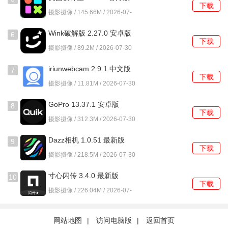
下载
摄影摄像 / 145.66M / 2026-07-
30
Wink破解版 2.27.0 安卓版
6
下载
摄影摄像 / 89.2M / 2026-07-30
iriunwebcam 2.9.1 中文版
7
下载
摄影摄像 / 11.81M / 2026-07-30
GoPro 13.37.1 安卓版
8
下载
摄影摄像 / 312.3M / 2026-07-30
平台还会推送大量精彩内容，记得及时浏览，以便第一时间
Dazz相机 1.0.51 最新版
9
掌握最新资讯并领取相关福利。
下载
摄影摄像 / 218.5M / 2026-07-30
寸心闪传 3.4.0 最新版
10
下载
摄影摄像 / 226.04M / 2026-07-
30
网站地图
|
访问电脑版
|
返回首页