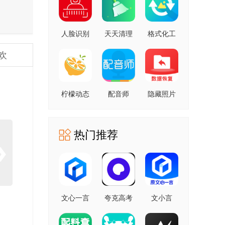
人脸识别
天天清理
格式化工
云平台 安
安卓版
厂 安卓版
欢
卓版
柠檬动态
配音师
隐藏照片
壁纸 1.0.0
4.3.0 安卓
恢复
安卓版
版
1.2.11805
安卓版
热门推荐
文心一言
夸克高考
文小言
4.0
10.14.0.1115
5.16.0.10
5.16.0.10
最新版
安卓版