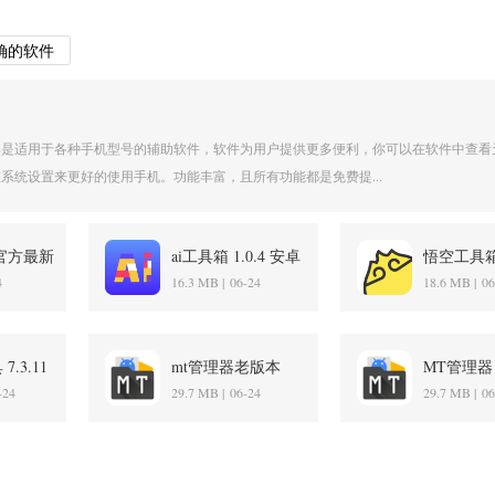
确的软件
具是适用于各种手机型号的辅助软件，软件为用户提供更多便利，你可以在软件中查看
系统设置来更好的使用手机。功能丰富，且所有功能都是免费提...
3 官方最新
ai工具箱 1.0.4 安卓
悟空工具箱
版
4
16.3 MB |
06-24
18.6 MB |
06
7.3.11
mt管理器老版本
MT管理器 2
2.26.7 最新版
卓版
-24
29.7 MB |
06-24
29.7 MB |
06