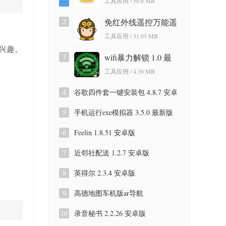
工具应用 / 56.6 MB
版
2
免红外线遥控万能遥
控app 3.9.8.420 安卓
工具应用 / 31.03 MB
版
兴趣。
3
wifi暴力解锁 1.0 最
新版
工具应用 / 4.36 MB
4
谷歌四件套一键安装包 4.8.7 安卓
版
5
手机运行exe模拟器 3.5.0 最新版
6
Feelin 1.8.51 安卓版
7
近邻社配送 1.2.7 安卓版
8
英得尔 2.3.4 安卓版
9
高德地图车机版ar导航
9.1.0.600087 安卓版
10
录音秘书 2.2.26 安卓版