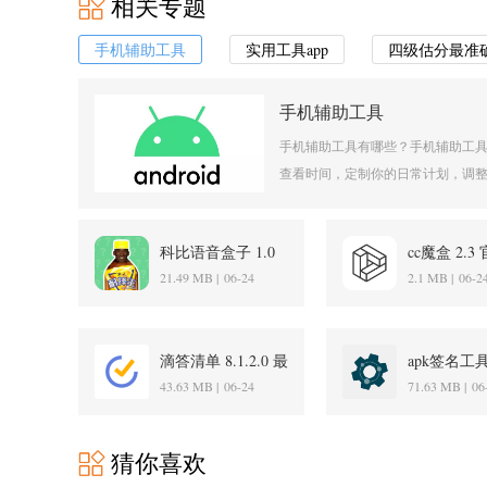
相关专题
手机辅助工具
实用工具app
四级估分最准
手机辅助工具
手机辅助工具有哪些？手机辅助工
查看时间，定制你的日常计划，调整
科比语音盒子 1.0
cc魔盒 2.
安卓版
版
21.49 MB |
06-24
2.1 MB |
06-2
滴答清单 8.1.2.0 最
apk签名工具 
新版
最新版
43.63 MB |
06-24
71.63 MB |
06
猜你喜欢