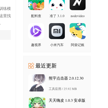
最新版
训练模
这里找
配料查
准了 3.1.0
nodevideo
8.8.0 最新
3.0.1 官方
最新版
。
版
版
趣视界
小米汽车
阿柴记账
1.0.8
4.0.6-
1.8.0 最新
20260603
版
手机版
最近更新
熊宇点击器 2.0.12.30
安卓版
工具应用 / 25.92 MB
天天嗨皮 1.0.3 安卓版