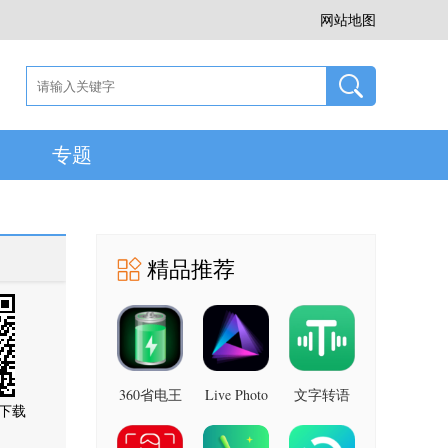
网站地图
专题
精品推荐
360省电王
Live Photo
文字转语
下载
图片 安卓
7.2.8 安卓
音助手 安
版
版
卓版