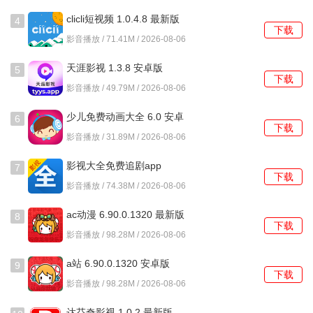
帮助调整创作方向。
clicli短视频 1.0.4.8 最新版
4
下载
影音播放 / 71.41M / 2026-08-06
常见问题及解决方法
天涯影视 1.3.8 安卓版
5
1、如何升级到最新版本?
下载
影音播放 / 49.79M / 2026-08-06
在应用内找到升级提示，点击升级按钮后，系统会自动下载
少儿免费动画大全 6.0 安卓
6
并安装最新版本，确保你能使用到最新功能。
下载
版
影音播放 / 31.89M / 2026-08-06
2、视频上传失败怎么办?
影视大全免费追剧app
7
下载
请检查网络连接是否正常，若网络良好，可以尝试重新启动
3.12.0 安卓版
影音播放 / 74.38M / 2026-08-06
应用后再进行上传，通常可以解决问题。
ac动漫 6.90.0.1320 最新版
8
下载
3、如何找到喜欢的短视频?
影音播放 / 98.28M / 2026-08-06
在应用首页，可以通过搜索功能输入关键词，或者浏览推荐
a站 6.90.0.1320 安卓版
9
的热门视频，轻松找到感兴趣的内容。
下载
影音播放 / 98.28M / 2026-08-06
4、如何编辑已拍摄的视频?
达芬奇影视 1.0.2 最新版