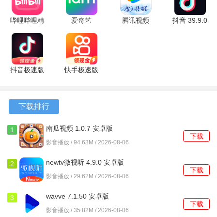
4、易于分享
哔哩哔哩精
爱奇艺
腾讯视频
抖音 39.9.0
拍摄完成的视频可以通过多个社交平台一键分享，帮助用户
简版 9.3.0
17.7.5 手机
9.04.20.32088
安卓版
快速传播自己的创作，吸引更多的观众。
安卓版
版
最新版
软件功能
抖音极速版
快手极速版
1、支持多种拍摄模式，选择不同的拍摄风格，如慢动作、快
39.9.0 安卓
14.6.50.11735
进等，丰富视频表现力。
版
安卓版
下载排行
2、内置音乐库，为自己拍摄的视频添加背景音乐，提升视频
的观赏性和情感表达。
南瓜视频 1.0.7 安卓版
1
下载
影音播放 / 94.63M / 2026-08-06
3、提供视频模板，选择不同主题的模板，快速制作出符合特
定场景的视频，节省创作时间。
newtv微视听 4.9.0 安卓版
2
下载
影音播放 / 29.62M / 2026-08-06
4、支持视频合成，将多个短视频合成一个完整的视频，便于
展示更丰富的内容。
wavve 7.1.50 安卓版
3
下载
影音播放 / 35.82M / 2026-08-06
5、实时数据分析，查看自己视频的观看量、点赞数等数据，