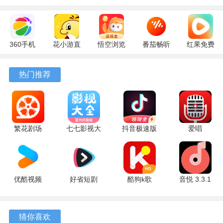
360手机
花小游直
悟空浏览
番茄畅听
红果免费
助手
播
器 17.9.0
6.6.2.32
短剧
10.13.27
17.9.56
官方版
最新版
7.3.2.32
热门推荐
最新版
最新版
安卓版
繁花剧场
七七影视大
抖音极速版
爱唱
2.28.0 最新
全 5 最新版
红包版
8.6.6.3 最
版
39.9.0 安卓
新版
版
优酷视频
好省短剧
酷狗k歌
音悦 3.3.1
11.2.7 手机
1.7.6 最新
app 5.2.2
官方版
版
版
安卓版
猜你喜欢