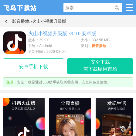
影音播放
››火山小视频升级版
火山小视频升级版 39.9.0 安卓版
版本：39.9.0
大小：332.58 MB
系统：Android
类别：
影音播放
更新时间：2026-08-04
安全下载
安卓手机下载
需下载应用市场
说明：
安全下载是通过360助手获取所需应用，安全绿色更便捷。