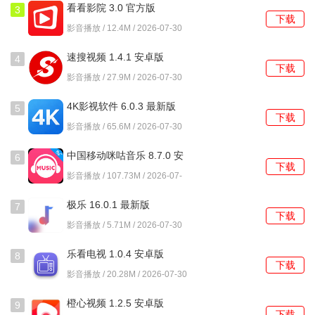
看看影院 3.0 官方版
3
2.持续更新：视频资源持续更新，用户可以找到最新的影视
下载
影音播放 / 12.4M / 2026-07-30
内容。
速搜视频 1.4.1 安卓版
4
3.精准分类：视频分类非常精准，用户可以根据分类标签快
下载
影音播放 / 27.9M / 2026-07-30
速找到感兴趣的视频。
4K影视软件 6.0.3 最新版
5
4.无广告体验：提供无广告的观看体验，让用户享受纯净的
下载
影音播放 / 65.6M / 2026-07-30
观影环境。
中国移动咪咕音乐 8.7.0 安
6
5.多种播放倍速：支持多种播放倍速选择，用户可以根据自
下载
卓版
影音播放 / 107.73M / 2026-07-
己的喜好调节观看速度。
30
极乐 16.0.1 最新版
7
七七影视大全怎么下载不了电视剧了
下载
影音播放 / 5.71M / 2026-07-30
常见的原因有以下几点：
乐看电视 1.0.4 安卓版
8
下载
1.手机网络连接问题，确保你的网络连接正常，看看是否允
影音播放 / 20.28M / 2026-07-30
许流量下载。
橙心视频 1.2.5 安卓版
9
下载