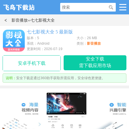
影音播放
››七七影视大全
七七影视大全 5 最新版
版本：5
大小：26 MB
系统：Android
类别：
影音播放
更新时间：2026-07-19
安全下载
安卓手机下载
需下载应用市场
说明：
安全下载是通过360助手获取所需应用，安全绿色更便捷。