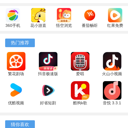
360手机
花小游直
悟空浏览
番茄畅听
红果免费
助手
播
器 17.6.0
6.6.0.32
短剧
10.13.27
17.9.56
官方版
最新版
7.2.9.32
热门推荐
最新版
最新版
安卓版
繁花剧场
抖音极速版
爱唱
火山小视频
2.27.3 最新
红包版
8.6.6.2 最
升级版
版
39.8.0 安卓
新版
39.8.0 安卓
版
版
应用功能
优酷视频
好省短剧
酷狗k歌
音悦 3.3.1
11.2.5 手机
1.7.6 最新
app 5.2.0
官方版
1.提供丰富的影视资源，包括最新的电视剧、电影、动漫
版
版
安卓版
等。
猜你喜欢