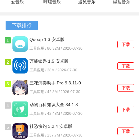
爱音乐
嗨瑶音乐
遇见音乐
椒盐音乐
软件优势
13.5.2 安卓
4.0.4 最新
app 1.2.5
12.2.0-
版
版
安卓版
alpha02 安
1、音频处理技术先进
卓版
下载排行
杜比音效采用尖端的音频处理技术，能够显著提升音频的清
Qooap 1.3 安卓版
晰度和质量，使得用户在享受音乐和影视作品时，体验到更
1
下载
高品质的音效。
工具应用 / 80.32M / 2026-07-30
万能锁匙 1.5 安卓版
2、适应性强
2
下载
工具应用 / 28M / 2026-07-30
杜比音效能够根据不同的场景自动调整音效设置，确保用户
三花演奏助手 Pro 9.3.11-0
在每个场合都能享受到最佳的音频效果。
3
下载
安卓版
工具应用 / 42.8M / 2026-07-30
3、音效体验真实
动物百科知识大全 34.1.8
4
通过模拟环绕声场和增强低音效果，杜比音效能够让用户感
下载
安卓版
工具应用 / 42.48M / 2026-07-30
受到更为逼真的声音效果，仿佛身临其境，提升了整体的听
觉享受。
社恐快跑 3.2.4 安卓版
5
下载
工具应用 / 237.7M / 2026-07-30