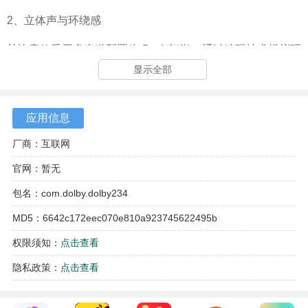
2、立体声与环绕感
杜比音效采用多声道配置(如5、1声道)，通过编码技术模拟环
绕声场，增强沉浸感。普通音效多为双声道，缺乏立体声效
显示全部
果。
3、动态范围与低音表现
应用信息
杜比音效支持更广的动态范围，低音更强劲有力，适合电
厂商：互联网
影、游戏等场景。普通音效动态范围较小，低音表现较弱。
官网：暂无
包名：com.dolby.dolby234
MD5：6642c172eec070e810a923745622495b
权限须知：
点击查看
隐私政策：
点击查看