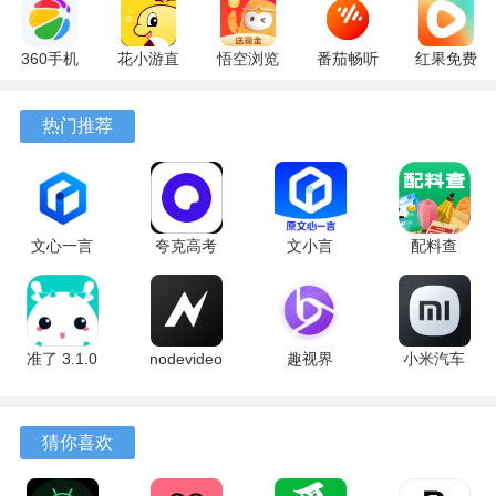
360手机
花小游直
悟空浏览
番茄畅听
红果免费
助手
播
器 17.6.0
6.6.0.32
短剧
10.13.27
17.9.56
官方版
最新版
7.2.9.32
热门推荐
最新版
最新版
安卓版
文心一言
夸克高考
文小言
配料查
4.0
10.14.0.1115
5.16.0.10
3.0.1 官方
5.16.0.10
最新版
安卓版
版
最新版
准了 3.1.0
nodevideo
趣视界
小米汽车
最新版
8.8.0 最新
1.0.8
4.0.6-
版
20260603
手机版
猜你喜欢