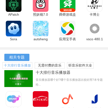
APatch
照妖镜7.0
舜舜游戏盒
卡博士
166daa0
3.0.1 安卓
9.5.6 安卓
2.12 最新
最新版
版
版
版
软件特点
Sora
autsheng
​应用宝手表
vsco 480.1
1.2026.071
5.2.3 安卓
版 9.2.5 安
最新版
1、杜比音效提供多种音效模式，如电影模式、音乐模式和游
最新版
版
卓版
戏模式等，能够根据不同的使用场景自动调整音效，确保用
相关专题
户在各种环境下都能享受到最佳的音频体验。
十大排行音乐播放
无需付费的音乐
听音乐软件大全
器
app
2、自由调节音效参数，针对个人的听觉需求进行低音增强、
十大排行音乐播放器
环绕声效果等设置，真正实现个性化的音频享受。
音乐播放器哪个好?哪个音乐播放器比较好用?本专题
给...
3、软件支持多种音频格式，包括杜比数字音效、杜比全景声
以及杜比Atmos等，确保用户在不同音频内容中都能体验到
丰富的音效效果。