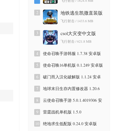
飞行射击 / 1824.4 MB
2
地铁逃生凯撒直装版
4.5.0 安卓版
飞行射击 / 1433.6 MB
3
csol大灾变中文版
2023 安卓版
飞行射击 / 621.8 MB
4
使命召唤手游韩服 1.7.38 安卓版
5
使命召唤16单机版 0.1.249 安卓版
6
破门而入汉化破解版 1.1.24 安卓
版
7
地球末日生存内置修改器 1.20.6
安卓版
8
云使命召唤手游 5.0.1.4019306 安
卓版
9
雷霆战机单机版 1.5.0
10
绝地求生低配版 0.24.0 安卓版