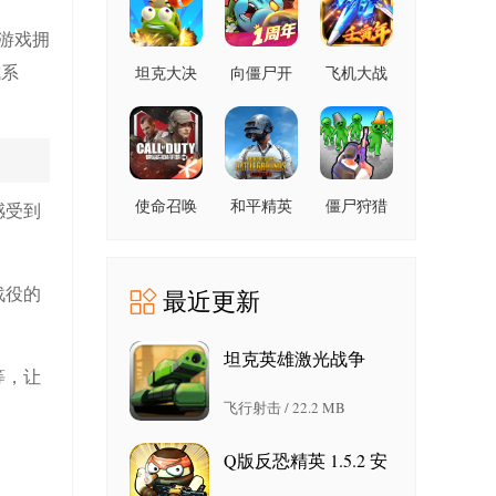
版
游戏拥
城系
坦克大决
向僵尸开
飞机大战
战 1.9482
炮 1.10 安
之全民雷
安卓版
卓版
电 3.1.5 安
卓版
使命召唤
和平精英
僵尸狩猎
感受到
手游
国际服
者 189.1.2
1.9.56 官
4.5.0 官方
安卓版
方最新版
正版
战役的
最近更新
坦克英雄激光战争
等，让
1.1.8
飞行射击 / 22.2 MB
Q版反恐精英 1.5.2 安
卓版