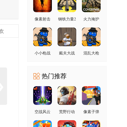
像素射击
钢铁力量2
火力掩护
世界 1.0.3
2.4.0.1 手
1.27.04 最
欢
最新版
机版
新版
小小枪战
戴夫大战
混乱大枪
1.0.3 安卓
僵尸 1.05
战4399中
版
最新版
文版 1.0.3
安卓版
热门推荐
空战风云
荒野行动
像素子弹
九游版
1.354.650314
1.0.0 最新
最新版
3.1.8 安卓
版