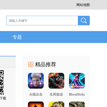
网站地图
专题
精品推荐
火线出击
生死狙击
BloodStrike
下载
1.003.650015
1.25 最新
9.1.20 安
安卓版
版
卓版