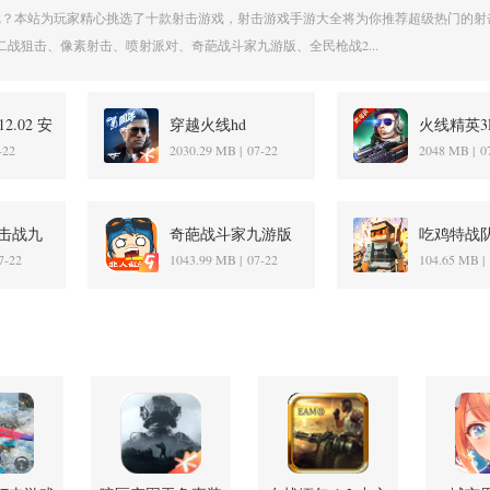
戏？本站为玩家精心挑选了十款射击游戏，射击游戏手游大全将为你推荐超级热门的射
战狙击、像素射击、喷射派对、奇葩战斗家九游版、全民枪战2...
2.02 安
穿越火线hd
火线精英3
1.0.560.860 最新版
0.9.35.52
-22
2030.29 MB |
07-22
2048 MB |
0
版
击战九
奇葩战斗家九游版
吃鸡特战队 
 安卓版
1.72.0 安卓版
方版
7-22
1043.99 MB |
07-22
104.65 MB |