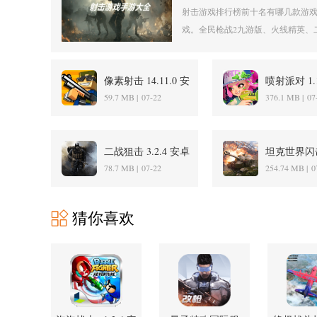
射击游戏排行榜前十名有哪几款游
戏。全民枪战2九游版、火线精英、二
像素射击 14.11.0 安
喷射派对 1.1
卓版
卓版
59.7 MB |
07-22
376.1 MB |
07
二战狙击 3.2.4 安卓
坦克世界闪
版
游版 9.3.0
78.7 MB |
07-22
254.74 MB |
0
猜你喜欢