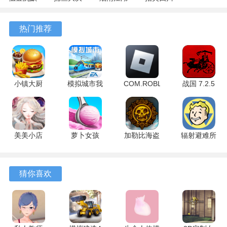
专属 4.5.1
战
1.124.71989
麻将
安卓版
122.7.291
安卓版
7.10.604
热门推荐
安卓版
安卓版
小镇大厨
模拟城市我
COM.ROBLOX.CLIENT
战国 7.2.5
3.92.0 最新
是市长
2.731.944
官方版
版
1.5.21429.32009
安卓版
手机版
美美小店
萝卜女孩
加勒比海盗
辐射避难所
1.9.8 最新
1.0.2 最新
启航 5.2.0
单机版
版
版
安卓版
2.0.9 官方
版
猜你喜欢
游戏亮点