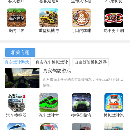
私人教师
模拟建造4
生命人体模
3D定制女
1、这增加了游戏的挑战性，让玩家在享受驾驶乐趣的也能培
6.96.19 手
1.23.1096
拟器life汉
仆 1.0.23
养良好的驾驶习惯和交通意识。
机版
手机版
化版 1.0 安
手机版
卓版
2、真实巴士驾驶模拟器还提供了丰富多样的游戏内容，玩家
我的世界
重型机械与
可口的咖啡
铠甲勇士刑
可以选择不同的城市地图进行探索，体验不同城市的风情和
1.19基岩版
建筑卡车模
1.16.0 最新
天 1.1.0.0
特色。
1.19.40.22
拟器汉化
版
手机版
安卓版
安卓版
相关专题
3、游戏中还设有各种不同的天气和路况，如雨天、雪天、高
峰时段等，增加了游戏的变化性和挑战性，让玩家感受到真
真实驾驶游戏
真实汽车模拟驾驶
自由驾驶模拟器游
实驾驶的乐趣和紧张感。
游戏大全
戏
真实驾驶游戏
面对市面上众多的真实驾驶游戏，许多玩家往往难以
游戏评测
抉择...
真实巴士驾驶模拟器是一款富有挑战性和乐趣的驾驶模拟游
戏，不仅能让玩家体验到驾驶公交车的乐趣，能培养玩家的
驾驶技术和交通意识。
汽车模拟器
汽车驾驶大
模拟公路汽
模拟驾驶汽
2无限车辆
师 1.0.4 最
车2 1.0.0
车城市3D
版 1.45.6
新版
安卓版
1.0.0 安卓