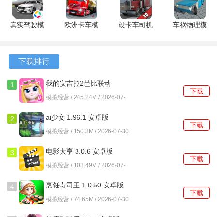
安卓版
版
真实驾驶模
欧洲卡车模
硬卡车司机
车祸物理模
拟 25.561
拟器2 0.62
模拟器
拟器内置模
手机版
安卓版
3.3.0 最新
组 4.3 安卓
版
版
下载排行
我的安吉拉2芭比联动
1
下载
26.2.11.38728 安卓版
模拟经营 / 245.24M / 2026-07-
30
ai少女 1.96.1 安卓版
2
下载
模拟经营 / 150.3M / 2026-07-30
电影大亨 3.0.6 安卓版
3
下载
模拟经营 / 103.49M / 2026-07-
30
烹饪寿司王 1.0.50 安卓版
4
下载
模拟经营 / 74.65M / 2026-07-30