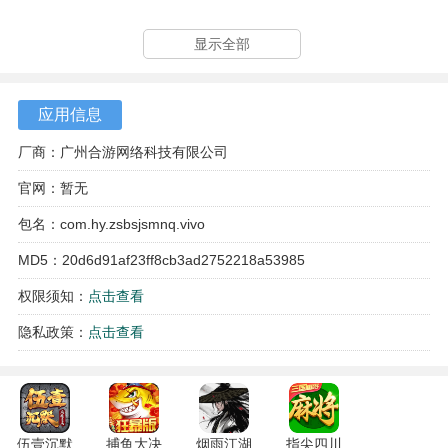
3、玩家不仅需要驾驶公交车顺利到达目的地，需要遵守交通
显示全部
规则，注意道路标志和信号灯，确保行驶安全。
应用信息
厂商：广州合游网络科技有限公司
官网：暂无
包名：com.hy.zsbsjsmnq.vivo
MD5：20d6d91af23ff8cb3ad2752218a53985
权限须知：
点击查看
隐私政策：
点击查看
伍壹沉默
捕鱼大决
烟雨江湖
指尖四川