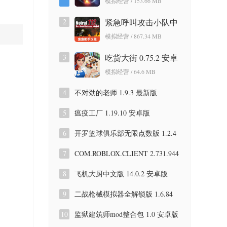
模拟经营 / 153.66 MB
2
紧急呼叫攻击小队中
文版 1.0.36 安卓版
模拟经营 / 867.34 MB
3
吃货大街 0.75.2 安卓
版
模拟经营 / 64.6 MB
4
不对劲的老师 1.9.3 最新版
5
瘟疫工厂 1.19.10 安卓版
6
开罗篮球俱乐部无限点数版 1.2.4
安卓版
7
COM.ROBLOX.CLIENT 2.731.944
安卓版
8
飞机大厨中文版 14.0.2 安卓版
9
二战枪械模拟器全解锁版 1.6.84
安卓版
10
监狱建筑师mod整合包 1.0 安卓版