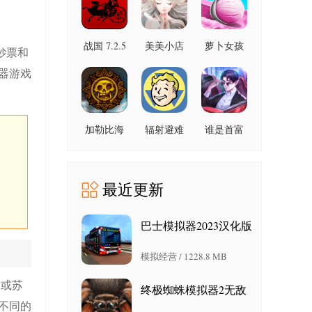
手机版
战国 7.2.5
美美小店
萝卜女孩
钞票和
官方版
1.9.8 最新
1.0.2 最新
器游戏
版
版
加勒比海
辐射避难
谁是首富
盗启航
所单机版
1.0.41 手
5.2.0 安卓
2.0.9 官方
机版
版
版
最近更新
巴士模拟器2023汉化版
v1.15.3 安卓版
模拟经营 / 1228.8 MB
国或苏
终极蜘蛛模拟器2无敌
不同的
版 安卓版