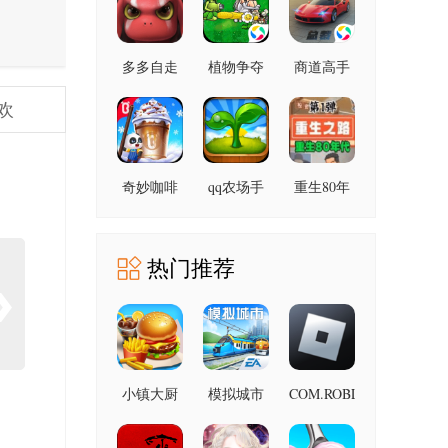
版
多多自走
植物争夺
商道高手
棋九游版
战无限金
建造城市
欢
2.41.2 最
币免广告
3.1302 安
新版
1.2 安卓版
卓版
奇妙咖啡
qq农场手
重生80年
餐厅
机版
代 2.1.4 安
9.93.00.00
4.0.18 最
卓版
安卓版
新版
热门推荐
小镇大厨
模拟城市
COM.ROBLOX.CLIENT
2.731.944
3.92.0 最
我是市长
安卓版
新版
2.2.21445.33139