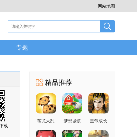
网站地图
专题
精品推荐
萌龙大乱
梦想城镇
皇帝成长
下载
斗 8.9.1 手
13.1.1 最
计划2
机版
新版
2.2.4 最新