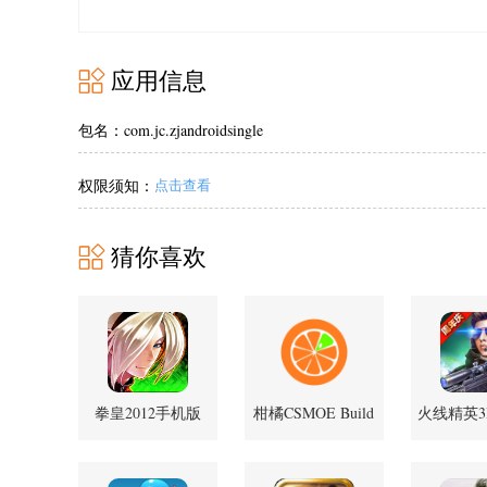
应用信息
包名：com.jc.zjandroidsingle
权限须知：
点击查看
猜你喜欢
拳皇2012手机版
柑橘CSMOE Build
火线精英
1.0.8 中文版
官方版
0.9.35.5