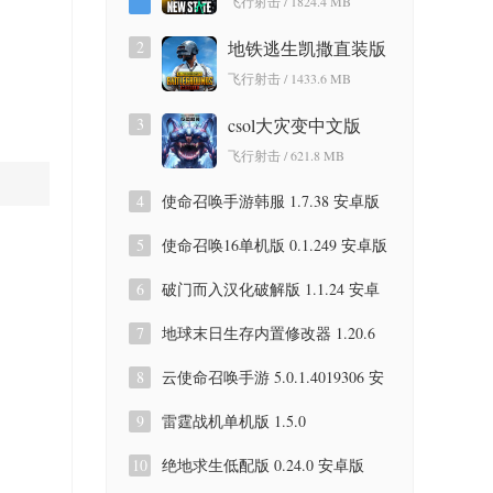
飞行射击 / 1824.4 MB
2
地铁逃生凯撒直装版
4.5.0 安卓版
飞行射击 / 1433.6 MB
3
csol大灾变中文版
2023 安卓版
飞行射击 / 621.8 MB
4
使命召唤手游韩服 1.7.38 安卓版
5
使命召唤16单机版 0.1.249 安卓版
6
破门而入汉化破解版 1.1.24 安卓
版
7
地球末日生存内置修改器 1.20.6
安卓版
8
云使命召唤手游 5.0.1.4019306 安
卓版
9
雷霆战机单机版 1.5.0
10
绝地求生低配版 0.24.0 安卓版