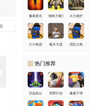
像素射击
钢铁力量2
火力掩护
世界 1.0.3
2.4.0.1 手
1.27.04 最
欢
最新版
机版
新版
小小枪战
戴夫大战
混乱大枪
1.0.3 安卓
僵尸 1.05
战4399中
版
最新版
文版 1.0.3
安卓版
热门推荐
空战风云
荒野行动
像素子弹
九游版
1.354.650314
1.0.0 最新
最新版
3.1.8 安卓
版