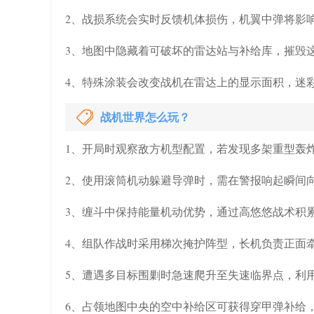
2、战损系统会实时反馈机体损伤，机翼中弹将影
3、地图中隐藏着可破坏的雷达站与补给库，摧毁
4、特殊涂装会改变战机在雷达上的显示面积，迷
战机世界怎么玩？
1、开局时观察敌方机型配置，若发现多架重型轰
2、使用滚筒机动躲避导弹时，需在警报响起瞬间向
3、缠斗中保持能量机动优势，通过高悠悠战术积
4、组队作战时采用梯次掩护阵型，长机负责正面
5、遭遇多目标围剿时急速爬升至失速临界点，利用
6、占领地图中央的空中补给区可获得穿甲弹补给，