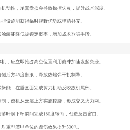
响机动性，尾翼受损会导致操控失灵，提升战术深度。
这些设施能获得临时视野优势或弹药补充。
彩涂装能降低被锁定概率，增加战术欺骗手段。
炸机，应立即抢占高空位置利用俯冲加速发起突袭。
侧后方45度翻滚，释放热焰弹干扰制导。
累势能，在垂直面完成剪刀机动反咬敌机尾部。
牵制，僚机从云层上方实施掠袭，形成交叉火力网。
落叶飘下坠瞬间完成180度转向，创造反击窗口。
对重型装甲单位的毁伤效果提升300%。