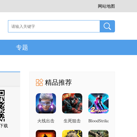
网站地图
专题
精品推荐
火线出击
生死狙击
BloodStrike
下载
1.003.650015
1.25 最新
9.1.20 安
安卓版
版
卓版