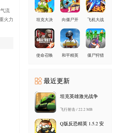
版
的气流
重火力
坦克大决
向僵尸开
飞机大战
战 1.9482
炮 1.10 安
之全民雷
安卓版
卓版
电 3.1.5 安
卓版
使命召唤
和平精英
僵尸狩猎
手游
国际服
者 189.1.2
1.9.56 官
4.5.0 官方
安卓版
方最新版
正版
最近更新
坦克英雄激光战争
1.1.8
飞行射击 / 22.2 MB
Q版反恐精英 1.5.2 安
卓版