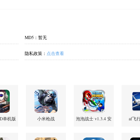
MD5：暂无
隐私政策：
点击查看
3D单机版
小米枪战
泡泡战士 v1.3.4 安
af飞
25848 安卓
1.17.19.210654 安
卓版
20.23.
版
卓版