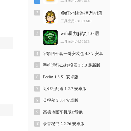
工具应用 / 56.6 MB
版
2
免红外线遥控万能遥
控app 3.9.8.420 安卓
工具应用 / 31.03 MB
版
3
wifi暴力解锁 1.0 最
新版
工具应用 / 4.36 MB
4
谷歌四件套一键安装包 4.8.7 安卓
版
5
手机运行exe模拟器 3.5.0 最新版
6
Feelin 1.8.51 安卓版
7
近邻社配送 1.2.7 安卓版
8
英得尔 2.3.4 安卓版
9
高德地图车机版ar导航
9.1.0.600087 安卓版
10
录音秘书 2.2.26 安卓版