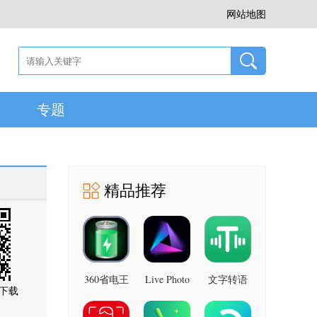
网站地图
专题
精品推荐
360省电王
Live Photo
文字转语
下载
图片 安卓
7.2.8 安卓
音助手 安
版
版
卓版