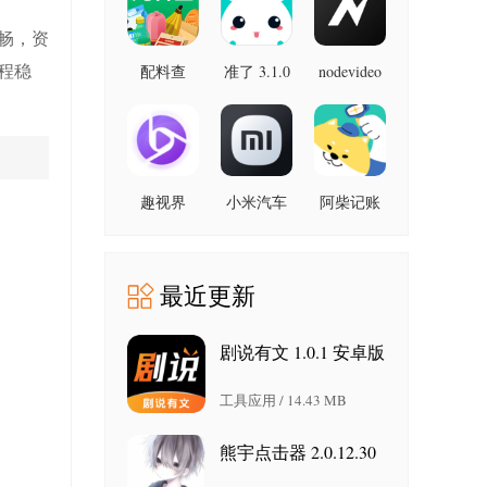
最新版
畅，资
程稳
配料查
准了 3.1.0
nodevideo
8.8.0 最新
3.0.1 官方
最新版
版
版
趣视界
小米汽车
阿柴记账
1.0.8
4.0.6-
1.8.0 最新
20260603
版
手机版
最近更新
剧说有文 1.0.1 安卓版
工具应用 / 14.43 MB
熊宇点击器 2.0.12.30
安卓版