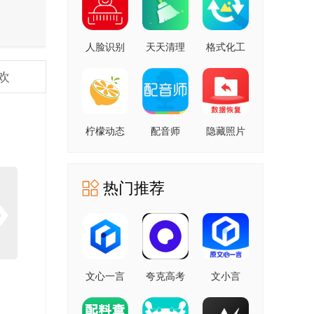
人脸识别
天天清理
格式化工
云平台 安
安卓版
厂 安卓版
欢
卓版
柠檬动态
配音师
隐藏照片
壁纸 1.0.0
4.3.0 安卓
恢复
安卓版
版
1.2.11805
安卓版
热门推荐
文心一言
夸克高考
文小言
4.0
10.14.0.1115
5.16.0.10
5.16.0.10
最新版
安卓版