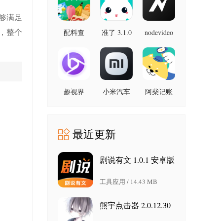
最新版
够满足
，整个
配料查
准了 3.1.0
nodevideo
8.8.0 最新
3.0.1 官方
最新版
版
版
趣视界
小米汽车
阿柴记账
1.0.8
4.0.6-
1.8.0 最新
20260603
版
手机版
最近更新
剧说有文 1.0.1 安卓版
工具应用 / 14.43 MB
熊宇点击器 2.0.12.30
安卓版