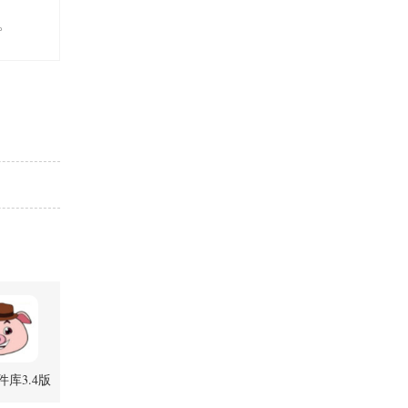
。
库3.4版
.4 官方版