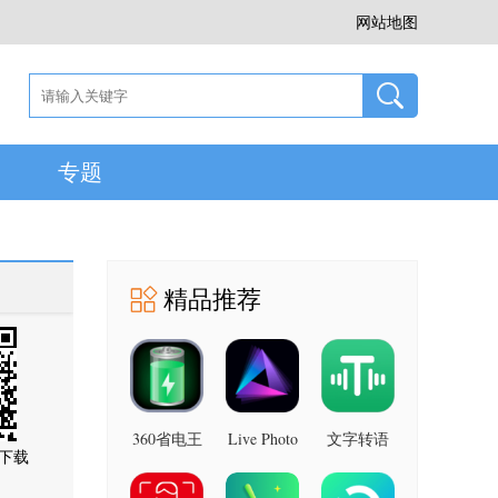
网站地图
专题
精品推荐
360省电王
Live Photo
文字转语
下载
图片 安卓
7.2.8 安卓
音助手 安
版
版
卓版