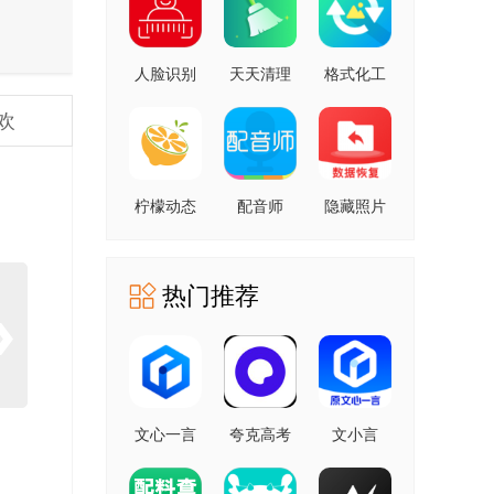
人脸识别
天天清理
格式化工
云平台 安
安卓版
厂 安卓版
欢
卓版
柠檬动态
配音师
隐藏照片
壁纸 1.0.0
4.3.0 安卓
恢复
安卓版
版
1.2.11805
安卓版
热门推荐
文心一言
夸克高考
文小言
4.0
10.14.0.1115
5.16.0.10
5.16.0.10
最新版
安卓版