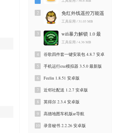
工具应用 / 56.6 MB
版
2
免红外线遥控万能遥
控app 3.9.8.420 安卓
工具应用 / 31.03 MB
版
3
wifi暴力解锁 1.0 最
新版
工具应用 / 4.36 MB
4
谷歌四件套一键安装包 4.8.7 安卓
版
5
手机运行exe模拟器 3.5.0 最新版
6
Feelin 1.8.51 安卓版
7
近邻社配送 1.2.7 安卓版
8
英得尔 2.3.4 安卓版
9
高德地图车机版ar导航
9.1.0.600087 安卓版
10
录音秘书 2.2.26 安卓版