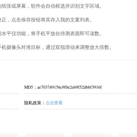
的纸张或屏幕，软件会自动框选并识别文字区域。
校正，点击保存按钮将其存入我的文案列表。
到水平仪功能，将手机平放在待测表面即可读数。
手机摄像头对准目标，通过双指滑动来调整放大倍数。
MD5：ae703749156c9f0e2e69f52dbbf3916f
隐私政策：
点击查看