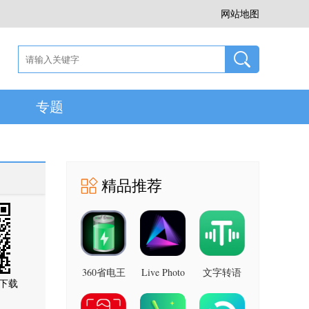
网站地图
专题
精品推荐
360省电王
Live Photo
文字转语
下载
图片 安卓
7.2.8 安卓
音助手 安
版
版
卓版