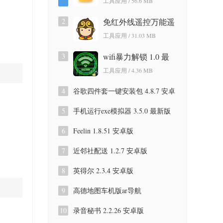
工具应用 / 56.6 MB
版
2
免红外线遥控万能遥
控app 3.9.8.420 安卓
工具应用 / 31.03 MB
版
3
wifi暴力解锁 1.0 最
新版
工具应用 / 4.36 MB
4
谷歌四件套一键安装包 4.8.7 安卓
版
5
手机运行exe模拟器 3.5.0 最新版
6
Feelin 1.8.51 安卓版
7
近邻社配送 1.2.7 安卓版
8
英得尔 2.3.4 安卓版
9
高德地图车机版ar导航
9.1.0.600087 安卓版
10
录音秘书 2.2.26 安卓版