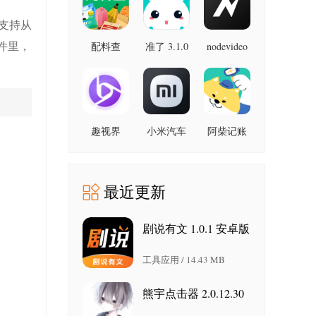
最新版
支持从
件里，
配料查
准了 3.1.0
nodevideo
8.8.0 最新
3.0.1 官方
最新版
版
版
趣视界
小米汽车
阿柴记账
1.0.8
4.0.6-
1.8.0 最新
20260603
版
手机版
最近更新
剧说有文 1.0.1 安卓版
工具应用 / 14.43 MB
熊宇点击器 2.0.12.30
安卓版