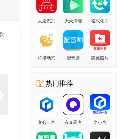
人脸识别
天天清理
格式化工
云平台 安
安卓版
厂 安卓版
欢
卓版
柠檬动态
配音师
隐藏照片
壁纸 1.0.0
4.3.0 安卓
恢复
安卓版
版
1.2.11805
安卓版
热门推荐
文心一言
夸克高考
文小言
4.0
10.14.0.1115
5.16.0.10
5.16.0.10
最新版
安卓版