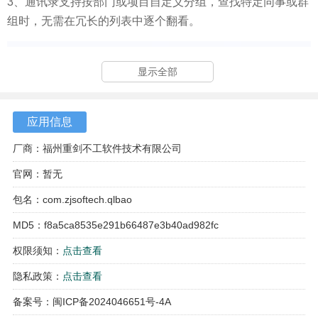
3、通讯录支持按部门或项目自定义分组，查找特定同事或群
组时，无需在冗长的列表中逐个翻看。
显示全部
应用信息
厂商：福州重剑不工软件技术有限公司
官网：暂无
包名：com.zjsoftech.qlbao
MD5：f8a5ca8535e291b66487e3b40ad982fc
权限须知：
点击查看
隐私政策：
点击查看
备案号：闽ICP备2024046651号-4A