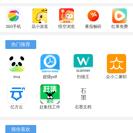
360手机
花小游直
悟空浏览
番茄畅听
红果免费
助手
播
器 17.6.0
6.6.0.32
短剧
10.13.27
17.9.56
官方版
最新版
7.2.9.32
热门推荐
最新版
最新版
安卓版
ima
超级pdf
扫描王
众小二兼职
2.6.3.0417
1.7.2 安卓
3.1.1.3 官
平台 4.3.2
官方版
版
方版
安卓版
亿方云
赶集找工作
石墨文档
5.0.6 最新
10.60.10
3.17.55 最
软件亮点
版
最新版
新版
猜你喜欢
1、群聊管理员可以针对单个成员设置禁言，或限制其在一定