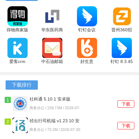
时间内的发言次数，管理粒度非常细致。
2、历史聊天记录支持按关键词、日期或文件类型进行复合搜
索，能快速定位到数月前的某次对话或图片。
得物商家版
华东医药商
钉钉会议
晋州360招
1.4.0 安卓
务网 1.0.7
8.3.45 官方
聘 16.13.0
3、新成员加入已存在的群聊时，可以选择是否允许其查看入
版
安卓版
版
官方版
群前的历史消息，这一设置由创建者决定。
爱客crm
中石油邮箱
好生意
钉钉 8.3.45
软件功能
v6.5.7.0 官
1.1.6 官方
3.2.7 官方
最新版
方版
版
版
1、在对话窗口直接拖拽文件，即可发送给个人或群组，传输
下载排行
过程会显示进度条和最终状态。
2、创建群聊时可设定不同的主题标签，后续可以根据标签筛
社科通 5.10.1 安卓版
1
下载
选并进入对应的群组参与讨论。
商务办公 / 159.73M / 2026-07-
30
3、重要通知可以标记为必读，未阅读的成员会持续收到提
径出行司机端 v1.23.10 安
2
下载
卓版
醒，直到点击确认为止。
商务办公 / 75.2M / 2026-07-30