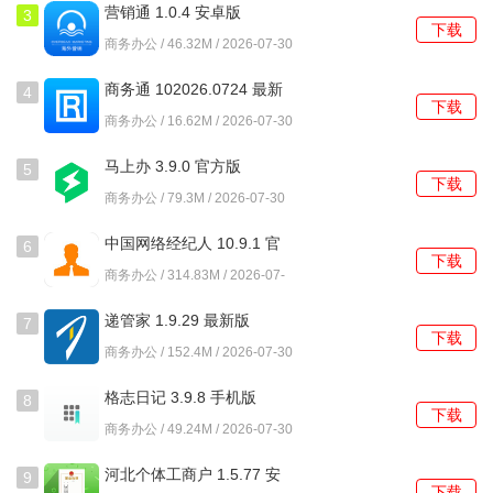
4、支持将常用的对话窗口置顶，避免被后续消息刷屏而淹
营销通 1.0.4 安卓版
3
下载
没，置顶数量没有上限。
商务办公 / 46.32M / 2026-07-30
使用教程
商务通 102026.0724 最新
4
下载
版
商务办公 / 16.62M / 2026-07-30
1、首次启动需要输入企业提供的专属注册码，完成身份验证
后，系统会自动分配一个初始账号。
马上办 3.9.0 官方版
5
下载
商务办公 / 79.3M / 2026-07-30
2、在通讯录页面，可以通过扫描同事工牌上的二维码，或者
手动输入其员工编号来发送好友申请。
中国网络经纪人 10.9.1 官
6
下载
方版
商务办公 / 314.83M / 2026-07-
3、创建新群组时，需要从通讯录勾选成员，并一次性设置好
30
群名称、公告以及是否允许查看历史消息。
递管家 1.9.29 最新版
7
下载
商务办公 / 152.4M / 2026-07-30
4、向群内发送文件后，长按该文件可以选择转发至其他对话
或保存至本地指定文件夹。
格志日记 3.9.8 手机版
8
下载
商务办公 / 49.24M / 2026-07-30
5、进入群设置菜单，可以导出指定时间段的完整聊天记录，
导出格式支持文本文件或表格。
河北个体工商户 1.5.77 安
9
下载