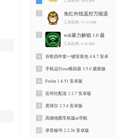
工具应用 / 56.6 MB
版
2
免红外线遥控万能遥
控app 3.9.8.420 安卓
工具应用 / 31.03 MB
版
3
wifi暴力解锁 1.0 最
新版
工具应用 / 4.36 MB
4
谷歌四件套一键安装包 4.8.7 安卓
版
5
手机运行exe模拟器 3.5.0 最新版
6
Feelin 1.8.51 安卓版
7
近邻社配送 1.2.7 安卓版
8
英得尔 2.3.4 安卓版
9
高德地图车机版ar导航
9.1.0.600087 安卓版
10
录音秘书 2.2.26 安卓版