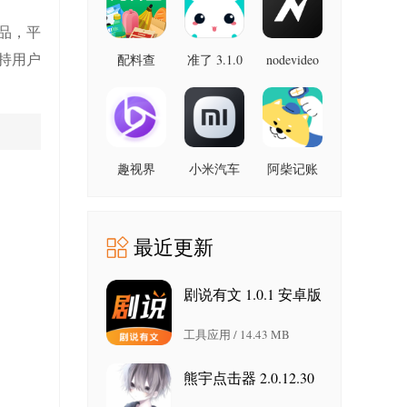
最新版
品，平
持用户
配料查
准了 3.1.0
nodevideo
8.8.0 最新
3.0.1 官方
最新版
版
版
趣视界
小米汽车
阿柴记账
1.0.8
4.0.6-
1.8.0 最新
20260603
版
手机版
最近更新
剧说有文 1.0.1 安卓版
工具应用 / 14.43 MB
熊宇点击器 2.0.12.30
安卓版