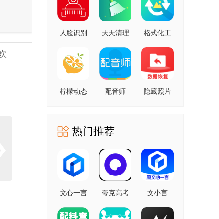
人脸识别
天天清理
格式化工
云平台 安
安卓版
厂 安卓版
欢
卓版
柠檬动态
配音师
隐藏照片
壁纸 1.0.0
4.3.0 安卓
恢复
安卓版
版
1.2.11805
安卓版
热门推荐
文心一言
夸克高考
文小言
4.0
10.14.0.1115
5.16.0.10
5.16.0.10
最新版
安卓版