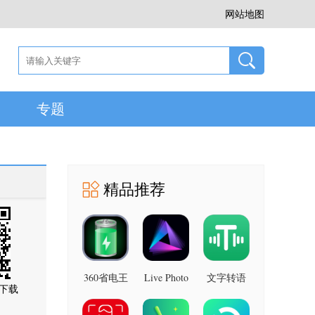
网站地图
专题
精品推荐
360省电王
Live Photo
文字转语
下载
图片 安卓
7.2.8 安卓
音助手 安
版
版
卓版