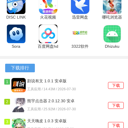
软件亮点
1、深度集成多项车驾管服务入口，用户可在管理证照的直接
DISC LINK
火花视频
迅雷网盘
哪吒浏览器
办理换证、补证或提交体检证明等业务。
Platinum
1.20 最新
25.1.61.149
10.7.90 免
v2.23.1012
版
安卓版
费版
2、提供驾驶证状态主动提醒功能，如有效期届满或需参加审
官方版
验时，会通过应用推送官方的消息通知。
Sora
百度网盘hd
3322软件
Dhizuku
1.2026.071
版本
站 1.0.0 手
2.11.2
3、支持查看电子证照核验历史，清晰了解自己的驾驶证在何
最新版
13.29.5 安
机版
时何地被扫码验证过。
卓版
下载排行
软件功能
剧说有文 1.0.1 安卓版
1
下载
1、在线完成实名认证与人脸比对后，系统自动生成个人电子
工具应用 / 14.43M / 2026-07-30
驾驶证，展示主页和副页全部详细信息。
熊宇点击器 2.0.12.30 安卓
2
下载
2、在需要出示证件的场合，一键调出动态二维码供对方扫
版
工具应用 / 25.92M / 2026-07-30
描，快速完成身份与证照真伪的核验。
天天嗨皮 1.0.3 安卓版
3
下载
3、实时查询本人驾驶证的当前记分、违法未处理记录以及最