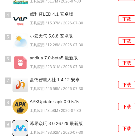
工具应用 / 51.7M / 2026-07-30
新的证件状态，信息与交管系统同步。
威利普LED 4.1 安卓版
4
4、当实体驾驶证因记满12分等原因被暂扣或吊销时，电子驾
下载
工具应用 / 15.37M / 2026-07-30
驶证会立即同步显示失效或锁定状态。
小云天气 5.6.8 安卓版
5
下载
使用教程
工具应用 / 12.28M / 2026-07-30
1、首次使用需在登录页面完成实名注册，输入身份证号和姓
andlua 7.0-beta5 最新版
6
下载
名，系统会自动与交管档案信息进行比对。
工具应用 / 23.31M / 2026-07-30
2、根据提示完成活体人脸识别验证，确保是驾驶人本人在进
盘锦智慧人社 1.4.12 安卓
7
行操作，这是申领电子证照的必要步骤。
下载
版
工具应用 / 46.59M / 2026-07-30
3、验证通过后，在我的证照栏目中点击申领电子驾驶证，系
APKUpdater apk 0.0.575
8
统会从后台自动调取并生成证件。
下载
安卓版
工具应用 / 3.58M / 2026-07-30
4、遇到交警查验时，打开应用进入证照页面，向执法人员展
暮界众玩 3.0.26729 最新版
9
示动态二维码，对方使用专用设备扫码即可。
下载
工具应用 / 93.62M / 2026-07-30