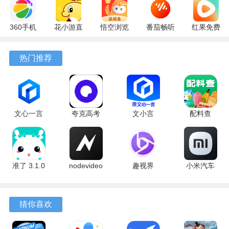
360手机
花小游直
悟空浏览
番茄畅听
红果免费
助手
播
器 17.6.0
6.6.0.32
短剧
10.13.27
17.9.56
官方版
最新版
7.2.9.32
热门推荐
最新版
最新版
安卓版
文心一言
夸克高考
文小言
配料查
4.0
10.14.0.1115
5.16.0.10
3.0.1 官方
5.16.0.10
最新版
安卓版
版
最新版
准了 3.1.0
nodevideo
趣视界
小米汽车
最新版
8.8.0 最新
1.0.8
4.0.6-
版
20260603
手机版
猜你喜欢