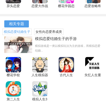
异头恋爱
恋爱大作战
樱花学园恋
恋爱攻略终
v1.0 安卓
1.00 手机
爱模拟
极秘籍
版
版
1.0.1 安卓
3.4.19 官方
版
版
相关专题
模拟恋爱结婚生子
女性向恋爱养成类
的手游
手游合集
模拟恋爱结婚生子的手游
模拟游戏是一类以模拟玩法为主的游戏，而模拟恋爱
结婚...
继续实验
想看看二条同学的泳装
算了
樱花学校
人生模拟器
古代人生
失忆人生重
3.7 安卓版
中国式人生
1.4.2 最新
开模拟 1.0
先去学生会办公室
1.9.12 安卓
版
最新版
版
跟平时一样
第二人生
模拟人生3
茉优学姐
1.77.7 最新
手机版