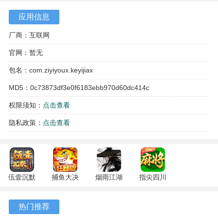
应用信息
4、音乐和配音表现出色，背景音乐能很好地烘托氛围，声优
的演绎也让角色更加生动立体。
厂商：互联网
官网：暂无
RIDDLEJOKER游戏特色
包名：com.ziyiyoux.keyijiax
1、多结局系统让游戏有很高的重复游玩价值，不同选择会导
MD5：0c73873df3e0f6183ebb970d60dc414c
向完全不同的故事结局，玩家可以尝试多种路线。
权限须知：
点击查看
2、事件触发机制设计得很有层次感，校园内各个场景都隐藏
着关键事件，需要玩家主动探索才能解锁更多剧情。
隐私政策：
点击查看
3、好感度培养系统很直观，通过对话和互动提升角色好感
度，好感度达到一定数值后会解锁专属剧情和结局。
4、游戏节奏把控得当，日常校园生活与神秘事件穿插进行，
伍壹沉默
捕鱼大决
烟雨江湖
指尖四川
专属 4.5.1
战
1.124.72274
麻将
不会让人觉得单调或拖沓。
安卓版
122.7.291
安卓版
7.10.604
热门推荐
安卓版
安卓版
RIDDLEJOKER游戏优势