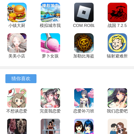
1、存档功能很实用，玩家可以在关键选择点存档，方便尝试
不同选项带来的剧情变化，避免重复劳动。
小镇大厨
模拟城市我
COM.ROBLOX.CLIENT
战国 7.2.5
2、角色互动内容丰富，除了主线剧情外，还有大量日常对话
3.92.0 最新
是市长
2.731.944
官方版
和支线事件，让角色形象更加丰满。
版
2.2.21445.33139
安卓版
手机版
3、游戏难度适中，不需要复杂的操作或策略，剧情体验和角
美美小店
萝卜女孩
加勒比海盗
辐射避难所
色互动，适合喜欢故事驱动的玩家。
1.9.8 最新
1.0.2 最新
启航 5.2.0
单机版
版
版
安卓版
2.0.9 官方
4、本地化做得不错，中文翻译质量较高，对话自然流畅，没
版
有明显的翻译腔或生硬表达。
猜你喜欢
RIDDLEJOKER攻略
一、三司绫濑线
不想谈恋爱
完蛋我恋爱
恋爱补习班
我们恋爱吧
的理由免广
了 v1.0.0
v1.0 安卓
三色绘恋
告 2.0.1 安
安卓版
版
1.5 安卓版
卓版