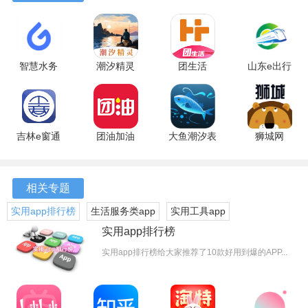
智慧水务
潮汐精灵
团生活
山东e出行
2.1.14 手机
3.3.353 安
2.0.1 安卓
安卓版
版
卓版
版
吉林e窗通
团油加油
大鱼潮汐表
狮城网
1.4.0 安卓
8.4.8 最新
1.1.9 安卓
2.5.11
版
版
版
(25030710)
最新版
相关专题
实用app排行榜
生活服务类app
实用工具app
实用app排行榜
实用app排行榜给大家推荐了10款好用到爆的APP...
APP亮点
1、通过海量品牌和品类的丰富随机搭配，用户可以体验盲盒