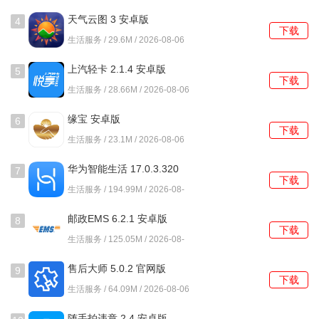
类别进行浏览。
天气云图 3 安卓版
4
下载
条件筛选：如果希望找到距离更近的商家或者评分更高的魔
生活服务 / 29.6M / 2026-08-06
法袋，可以在界面中选择“距离最近”或“评分最高”等条件进行
上汽轻卡 2.1.4 安卓版
5
筛选，页面会自动刷新，呈现附近符合条件的魔法袋。
下载
生活服务 / 28.66M / 2026-08-06
查看魔法袋详情并预定
缘宝 安卓版
6
下载
查看介绍：点击感兴趣的魔法袋，进入详情页面，可以查看
生活服务 / 23.1M / 2026-08-06
该魔法袋的具体介绍，包括食物的种类、原价、魔法袋的价
华为智能生活 17.0.3.320
7
格、取袋时间、商家信息(如商家名称、地址、联系电话)等。
下载
官方版
生活服务 / 194.99M / 2026-08-
06
查看评价：在详情页面中还可以查看其他用户对该魔法袋的
邮政EMS 6.2.1 安卓版
8
评价，了解食物的口味、新鲜度等情况，以便做出更好的选
下载
生活服务 / 125.05M / 2026-08-
择。
06
售后大师 5.0.2 官网版
9
预定下单：确定要购买后，点击“预定”或“下单”按钮，按照提
下载
生活服务 / 64.09M / 2026-08-06
示填写相关信息，如购买数量等，然后支付费用即可完成预
定。
随手拍违章 2.4 安卓版