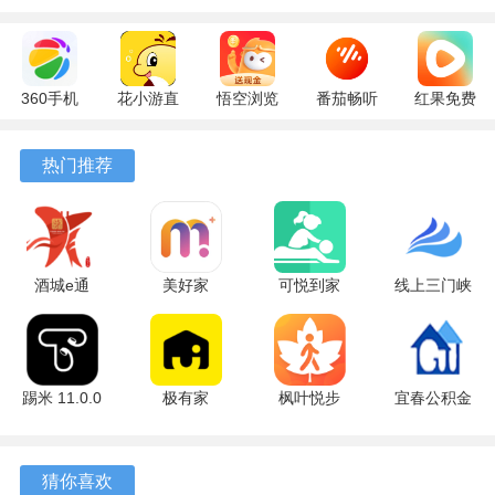
成为使命。
360手机
花小游直
悟空浏览
番茄畅听
红果免费
助手
播
器 17.9.0
6.6.2.32
短剧
10.13.27
17.9.56
官方版
最新版
7.3.2.32
热门推荐
最新版
最新版
安卓版
酒城e通
美好家
可悦到家
线上三门峡
3.2.5 最新
1.5.4 安卓
2.0.25 安卓
2.5.1 安卓
版
版
版
版
踢米 11.0.0
极有家
枫叶悦步
宜春公积金
安卓版
0.30.0 安卓
安卓版
安卓版
版
猜你喜欢