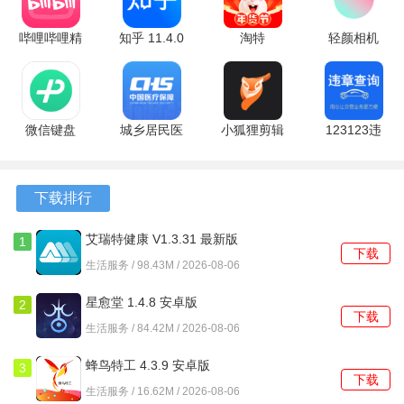
的快乐。
哔哩哔哩精
知乎 11.4.0
淘特
轻颜相机
2、不仅创造珍惜粮食的社会价值和零损耗的商业价值，倡导
简版 9.3.0
最新版
10.60.29
10.7.0 官方
绿色的生活理念，践行低碳的生活方式。
安卓版
最新版
版
3、惜食魔法袋不仅是一款食物app，更是一个倡导珍惜粮
食、减少食物浪费的生活方式的引领者。
微信键盘
城乡居民医
小狐狸剪辑
123123违
3.5.2 官方
疗保险缴费
软件 1.3.15
章查询
4、通过与本地商家和用户的合作，共同努力实现零浪费、环
版
1.3.30.8100
最新版
2.0.18 官方
保绿色的生活，为社会发展贡献自己的力量。
安卓版
版
下载排行
惜食魔法袋怎么使用
艾瑞特健康 V1.3.31 最新版
1
下载
生活服务 / 98.43M / 2026-08-06
浏览与筛选
星愈堂 1.4.8 安卓版
2
进入首页：登录成功后进入应用首页，首页会展示一些推荐
下载
生活服务 / 84.42M / 2026-08-06
的魔法袋以及相关的活动、公告等信息。
蜂鸟特工 4.3.9 安卓版
3
选择类别：惜食魔法袋主要聚焦于烘焙、简餐轻食、牛奶饮
下载
生活服务 / 16.62M / 2026-08-06
品和日韩料理等大类，可根据自己的口味偏好，选择相应的