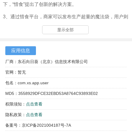
下，“惜食”提出了创新的解决方案。
3、通过惜食平台，商家可以发布生产超量的魔法袋，用户则
可以以极低折扣购买，实现“惜食人+惜食+惜食商家”共同努
显示全部
力，实现零浪费、环保绿色的低碳生活。
平台特色
应用信息
1、惜食团队是长期主义者，拥有10余年的创业、管理、技
厂商：东石向日葵（北京）信息技术有限公司
术、产品、运营、市场等领域经验。
官网：暂无
2、他们热爱本地生活，也有公益、战略、食品、零售、媒体
包名：com.xs.app.user
等方面的专家顾问朋友们，共同构成了惜食的大脑。
MD5：3558929DFCE32EBD53A8764C93893E02
3、目标是成为一家珍惜粮食和保护环境的社会企业，提高收
权限须知：
点击查看
益并传递企业社会责任主张，实现节能、低碳、环保的社会
公益价值。
隐私政策：
点击查看
备案号：京ICP备2021004187号-7A
4、惜食魔法袋激发和孕育惜食精神，让天下没有浪费的粮食