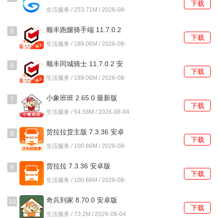
下载
5、一键分享功能，让用户能够方便地将感兴趣的军事新闻转
生活服务 / 253.71M / 2026-08-
04
发给朋友，促进交流。
顺丰跑腿骑手端 11.7.0.2
5
下载
安卓版
[常见问题及解决方法]
生活服务 / 189.06M / 2026-08-
04
1、如何设置个性化推荐?
顺丰同城骑士 11.7.0.2 安
6
下载
卓版
生活服务 / 189.06M / 2026-08-
在应用的设置中选择关注的军事话题或国家，系统会根据这
04
些选择推送相关内容，确保信息的精准推送。
小象班班 2.65.0 最新版
7
下载
生活服务 / 54.58M / 2026-08-04
2、如何参与社区讨论?
货拉拉货主版 7.3.36 安卓
8
用户只需进入话题社区，选择感兴趣的讨论主题，发表自己
下载
版
生活服务 / 100.86M / 2026-08-
的观点或评论，便可以与其他用户互动。
04
货拉拉 7.3.36 安卓版
9
3、如何分享新闻至社交平台?
下载
生活服务 / 100.86M / 2026-08-
04
在查看新闻时，点击分享按钮，选择相应的社交平台，便可
奇兵到家 8.70.0 安卓版
10
将新闻内容轻松分享给朋友。
下载
生活服务 / 73.2M / 2026-08-04