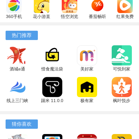
360手机
花小游直
悟空浏览
番茄畅听
红果免费
助手
播
器 17.9.0
6.6.0.32
短剧
10.13.27
17.9.56
官方版
最新版
7.2.9.32
热门推荐
最新版
最新版
安卓版
酒城e通
惜食魔法袋
美好家
可悦到家
3.2.5 最新
8.1.1 安卓
1.5.4 安卓
2.0.25 安卓
版
版
版
版
线上三门峡
踢米 11.0.0
极有家
枫叶悦步
2.5.1 安卓
安卓版
0.30.0 安卓
安卓版
版
版
猜你喜欢