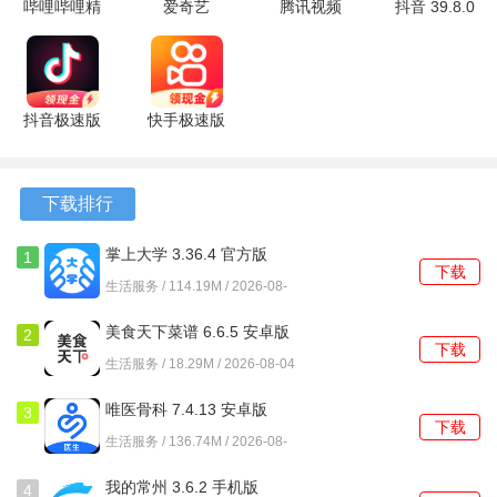
哔哩哔哩精
爱奇艺
腾讯视频
抖音 39.8.0
简版 9.3.0
17.7.5 手机
9.04.16.32055
安卓版
4、一键分享功能
安卓版
版
最新版
轻松将感兴趣的军事新闻分享至社交平台，如微博、微信
等，方便与朋友交流和讨论。
抖音极速版
快手极速版
39.9.0 安卓
14.6.50.11735
[软件功能]
版
安卓版
下载排行
1、实时军事新闻推送，用户可随时查看全球最新的军事动
态，确保信息更新迅速。
掌上大学 3.36.4 官方版
1
下载
2、个性化订阅选项，选择关注特定的军事话题或国家，获取
生活服务 / 114.19M / 2026-08-
04
定制化的内容。
美食天下菜谱 6.6.5 安卓版
2
下载
3、深度分析与评论，专家团队提供的专业解读，让用户对复
生活服务 / 18.29M / 2026-08-04
杂的军事事件有更深入的理解。
唯医骨科 7.4.13 安卓版
3
下载
4、话题社区功能，参与讨论，发表看法，结识志同道合的军
生活服务 / 136.74M / 2026-08-
04
事爱好者。
我的常州 3.6.2 手机版
4