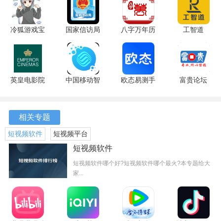
冷狐游戏宝
国家信访局
八字万年历
工智道
[软件优势]
盒 3.9.5.4
2.1.5 官方
3.5.0 安卓
2.0.7.0025060
官方版
版
版
202506060
1、专业团队
安卓版
头条军事app背后有一支专业的军事评论团队，能够及时分析
英皇电影院
中国移动智
欧态易测手
富贵论坛
1.45 安卓
慧装维
表版 1.55.0
2.4.3 手机
和解读最新的军事新闻，确保用户获取的信息准确且具有深
版
12.5.2 最新
安卓版
版
度。
版
相关专题
2、实时推送
短视频软件
短视频平台
根据自己的兴趣设置推送选项，确保在第一时间内收到最相
短视频软件
关的军事新闻，避免信息的遗漏。
短视频软件哪个好?短视频软件哪个最火?本专题给大
家...
3、社区互动
应用内设有活跃的社区，与其他军事爱好者互动，分享自己
的观点和见解，增加了使用的乐趣和参与感。