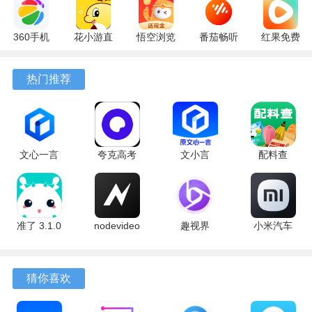
360手机
花小游直
悟空浏览
番茄畅听
红果免费
助手
播
器 17.9.0
6.6.2.32
短剧
10.13.27
17.9.56
官方版
最新版
7.3.1.32
热门推荐
最新版
最新版
安卓版
文心一言
夸克高考
文小言
配料查
4.0
10.14.6.1121
5.16.0.10
3.0.1 官方
5.16.0.10
最新版
安卓版
版
最新版
准了 3.1.0
nodevideo
趣视界
小米汽车
最新版
8.8.0 最新
1.0.8
4.0.6-
版
20260603
手机版
猜你喜欢