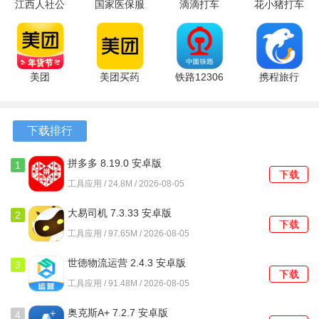
江西人社公
国家医保服
滴滴打车
花小猪打车
轻松回放之前的监控视频，不论是查看某个特定时段的情
共服务平台
务平台
app 8.0.6
1.14.4 官方
况，还是回顾重要时刻，操作都十分便捷。
正式版
1.3.30.8100
最新版
版
v1.9.1 安卓
最新版
软件功能
版
美团
美团买药
铁路12306
携程旅行
12.62.402
12.62.402
5.9.6.8 官
8.94.4 免费
1、远程监控功能让随时通过手机查看家中的实时监控画面，
最新版
手机版
方版
版
确保家庭安全。
下载排行
2、智能警报系统能够自动识别异常情况，并及时向用户发送
警报，帮助用户快速反应。
拼多多 8.19.0 安卓版
1
下载
工具应用 / 24.8M / 2026-08-05
3、高清画质技术确保监控画面清晰流畅，用户能够清晰地看
到每一个细节。
大易司机 7.3.33 安卓版
2
下载
工具应用 / 97.65M / 2026-08-05
4、多人共享功能允许用户将监控画面分享给家人或朋友，共
同关注家庭安全。
世德物流运营 2.4.3 安卓版
3
下载
工具应用 / 91.48M / 2026-08-05
5、夜视功能在光线不足的情况下依然能提供清晰的画面，确
保用户在任何时刻都能监控家中情况。
奥克斯A+ 7.2.7 安卓版
4