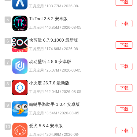
下载
工具应用 / 103.77M / 2026-08-
6、便捷的视频回放功能让随时查看之前的监控视频，方便用
05
户回顾重要时刻。
TikTool 2.5.2 安卓版
5
下载
工具应用 / 46.85M / 2026-08-05
常见问题及解决方法
快剪辑 6.7.9.1000 最新版
6
1、如何连接摄像头?
下载
工具应用 / 174.66M / 2026-08-
05
在应用内选择添加设备，按照提示扫描摄像头二维码或输入
动动壁纸 4.8.6 安卓版
7
设备ID进行连接。
下载
工具应用 / 25.07M / 2026-08-05
2、监控画面卡顿怎么办?
小决定 26.7.6 最新版
8
下载
如果遇到监控画面卡顿，建议检查网络连接，确保手机和摄
工具应用 / 62.04M / 2026-08-05
像头都在稳定的网络环境下。
蜻蜓手游助手 1.0.4 安卓版
9
下载
3、如何设置警报?
工具应用 / 3.54M / 2026-08-05
在应用设置中找到警报选项，根据需要选择开启或关闭智能
爱犬 5.5.4 安卓版
10
下载
警报功能。
工具应用 / 204.99M / 2026-08-