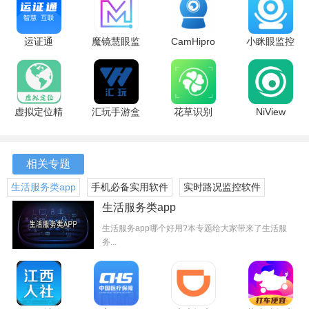
软件优势
运证通
魔镜慧眼监
CamHipro
小眯眼监控
3.0.5 最新
控
2.6.47 最新
摄像头
1、实时监控
版
2.1.27.0322
版
2.6.6 安卓
安卓版
版
通过守护者Cam实现实时监控，无论身在何处，都能通过手
机查看家中情况，确保家庭的安全与稳定。
虚拟定位精
汇玩手游盒
花草识别
NiView
灵 2.44.0
子 安卓版
1.1.8 最新
2.1.6 安卓
2、智能化管理
安卓版
版
版
相关专题
具备智能化管理功能，能够自动识别并记录异常情况，及时
生活服务类app
手机必备实用软件
实时路况监控软件
发出警报，帮助用户迅速应对潜在的安全隐患。
大全
生活服务类app
3、夜视功能
生活服务app哪个好用?本专题给大家带来了生活服
务...
守护者Cam配备夜视功能，即使在光线不足的情况下也能清
晰捕捉到画面，确保用户在任何时刻都能监控家中情况。
4、便捷的视频回放