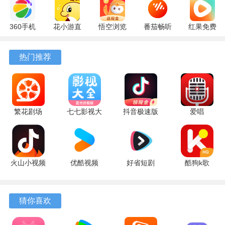
360手机
花小游直
悟空浏览
番茄畅听
红果免费
助手
播
器 17.6.0
6.6.0.32
短剧
10.13.27
17.9.56
官方版
最新版
7.2.9.32
热门推荐
最新版
最新版
安卓版
繁花剧场
七七影视大
抖音极速版
爱唱
2.27.3 最新
全 5 最新版
红包版
8.6.6.2 最
版
39.8.0 安卓
新版
版
火山小视频
优酷视频
好省短剧
酷狗k歌
升级版
11.2.5 手机
1.7.6 最新
app 5.2.0
39.8.0 安卓
版
版
安卓版
版
猜你喜欢