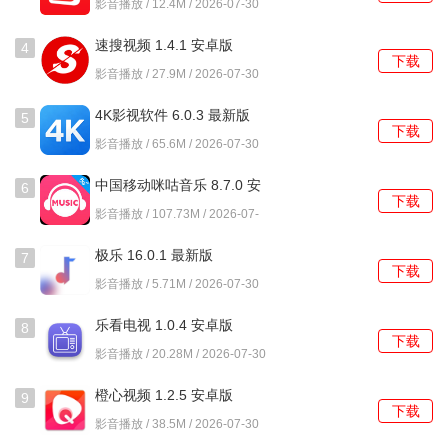
软件功能
影音播放 / 12.4M / 2026-07-30
1、平台提供了丰富的影视资源，随时观看最新的电视剧、电
速搜视频 1.4.1 安卓版
4
下载
影和综艺节目，满足不同的观影需求。
影音播放 / 27.9M / 2026-07-30
2、在观看过程中，可以通过搜索功能快速找到自己感兴趣的
4K影视软件 6.0.3 最新版
5
下载
剧集，轻松享受追剧的乐趣。
影音播放 / 65.6M / 2026-07-30
3、支持离线下载，让你可以在没有网络的情况下，依然能够
中国移动咪咕音乐 8.7.0 安
6
下载
卓版
继续追剧，随时随地都能享受精彩内容。
影音播放 / 107.73M / 2026-07-
30
4、轻松注册和登录，快速融入这个追剧的大家庭。
极乐 16.0.1 最新版
7
下载
影音播放 / 5.71M / 2026-07-30
5、为您提供全程无广告的观看体验，能够全身心地沉浸在影
片的世界中，享受纯粹而连贯的视听盛宴。
乐看电视 1.0.4 安卓版
8
下载
影音播放 / 20.28M / 2026-07-30
使用教程
橙心视频 1.2.5 安卓版
9
1、首先打开剧好看APP，进入主界面后，点击右下角的【我
下载
影音播放 / 38.5M / 2026-07-30
的】选项。