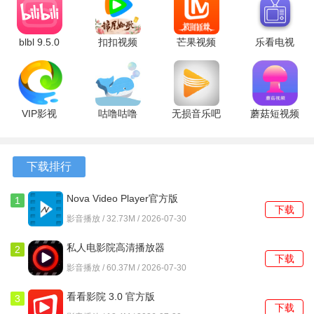
blbl 9.5.0
扣扣视频
芒果视频
乐看电视
最新版
9.04.16.32055
9.3.8 官方
1.0.4 安卓
最新版
版
版
软件亮点
VIP影视
咕噜咕噜
无损音乐吧
蘑菇短视频
1、无论你身在何处，只需轻松一键，就能进入精彩的影视世
2.3.3.5 安
2.0.7 最新
安卓版
隐藏路线版
界，随时随地追剧的乐趣尽在掌握。
卓版
版
5.0.7 最新
版
下载排行
2、高清画质让你仿佛身临其境，细腻的画面和优质的音效提
升了观影的整体体验，绝对让你爱不释手。
Nova Video Player官方版
1
下载
6.4.28 6.4.28-
3、精心为您提供无比清晰的画面呈现以及极为流畅的播放效
影音播放 / 32.73M / 2026-07-30
20260216.1145 安卓版
果，使您能够全身心地投入其中，一次就看过瘾。
私人电影院高清播放器
2
下载
1.0.15.1001 安卓版
4、强大的搜索引擎帮助你快速定位到想要观看的剧集，节省
影音播放 / 60.37M / 2026-07-30
时间，让你更专注于享受精彩内容。
看看影院 3.0 官方版
3
下载