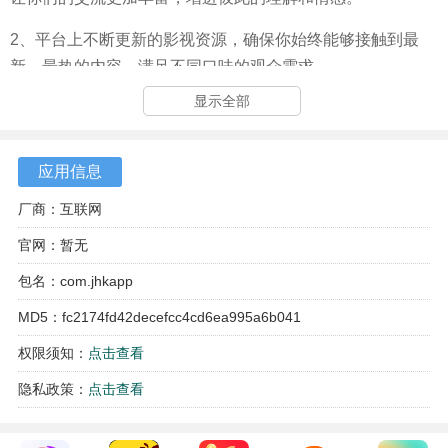
2、平台上不断更新的影视资源，确保你始终能够接触到最
新、最热的内容，满足不同口味的观众需求。
显示全部
3、用户界面设计简洁明了，操作流程顺畅，让每一位新用户
都能轻松上手，享受无障碍的追剧体验。
应用信息
4、无论是在通勤路上还是在家中，随时都能找到合适的剧集
来打发时间，带给你轻松愉悦的观影时光。
厂商：互联网
官网：暂无
包名：com.jhkapp
MD5：fc2174fd42decefcc4cd6ea995a6b041
权限须知：
点击查看
隐私政策：
点击查看