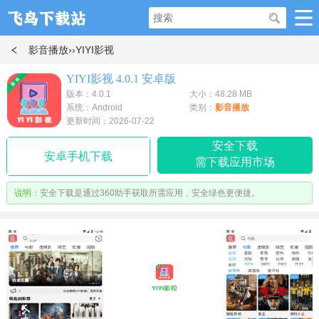
影音播放
››YIYI影视
YIYI影视 4.0.1 安卓版
版本：4.0.1
大小：48.28 MB
系统：Android
类别：
影音播放
更新时间：2026-07-22
安全下载
安卓手机下载
需下载应用市场
说明：
安全下载是通过360助手获取所需应用，安全绿色更便捷。