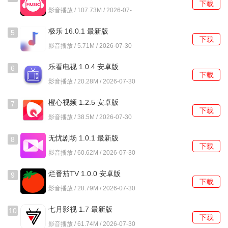
下载
卓版
影音播放 / 107.73M / 2026-07-
30
极乐 16.0.1 最新版
5
下载
影音播放 / 5.71M / 2026-07-30
乐看电视 1.0.4 安卓版
6
下载
影音播放 / 20.28M / 2026-07-30
橙心视频 1.2.5 安卓版
7
下载
影音播放 / 38.5M / 2026-07-30
无忧剧场 1.0.1 最新版
8
下载
影音播放 / 60.62M / 2026-07-30
烂番茄TV 1.0.0 安卓版
9
下载
影音播放 / 28.79M / 2026-07-30
2.点击剧集下方的【下载】按钮;
七月影视 1.7 最新版
10
下载
影音播放 / 61.74M / 2026-07-30