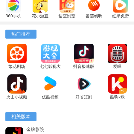
金牌影视软件特色
360手机
花小游直
悟空浏览
番茄畅听
红果免费
助手
播
器 17.6.0
6.6.0.32
短剧
1、海量视频资源，让用户能够轻松畅享各类VIP影视内容，
10.13.27
17.9.56
官方版
最新版
7.2.9.32
无需额外付费或复杂操作。
热门推荐
最新版
最新版
安卓版
2、系统会自动记录用户的观看行为精准推荐符合个人口味的
热门剧集和影片，提高观影体验。
繁花剧场
七七影视大
抖音极速版
爱唱
3、用户能够在第一时间获取最新上映或上线的影视作品，不
2.27.3 最新
全 5 最新版
红包版
8.6.6.2 最
错过任何精彩内容与热门话题。
版
39.8.0 安卓
新版
版
软件功能
火山小视频
优酷视频
好省短剧
酷狗k歌
1、离线下载：将喜欢的影视作品下载到本地，随时随地享受
升级版
11.2.5 手机
1.7.6 最新
app 5.2.0
观看乐趣。
39.8.0 安卓
版
版
安卓版
相关版本
版
2、播放列表功能：金牌影视支持用户将喜爱的影视作品添加
金牌影院
到播放列表，方便管理和观看。