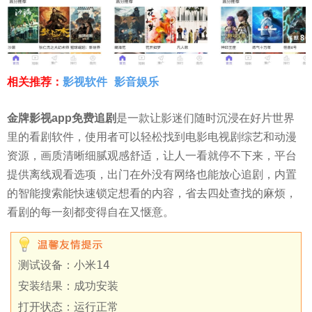
相关推荐：
影视软件
影音娱乐
金牌影视app免费追剧
是一款让影迷们随时沉浸在好片世界
里的看剧软件，使用者可以轻松找到电影电视剧综艺和动漫
资源，画质清晰细腻观感舒适，让人一看就停不下来，平台
提供离线观看选项，出门在外没有网络也能放心追剧，内置
的智能搜索能快速锁定想看的内容，省去四处查找的麻烦，
看剧的每一刻都变得自在又惬意。
测试设备：小米14

安装结果：成功安装

打开状态：运行正常
