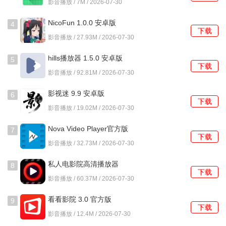
影音播放 / 7M / 2026-07-30
成员都可以保持自己的内容偏好和观看进度。
NicoFun 1.0.0 安卓版
4
4、跨设备续播功能会自动同步最近的观看时间点，让用户在
下载
影音播放 / 27.93M / 2026-07-30
不同终端切换时能够无缝接续之前的播放进度。
hills播放器 1.5.0 安卓版
5
下载
使用教程
影音播放 / 92.81M / 2026-07-30
1、在主界面底部导航栏找到个人资料图标，轻触进入账户管
影视迷 9.9 安卓版
6
下载
理页面，这里可以查看当前使用的语言设置状态。
影音播放 / 19.02M / 2026-07-30
2、选择需要修改的观看者档案，每个档案右下角都有编辑选
Nova Video Player官方版
7
项，点击后进入该档案的详细设置界面。
下载
6.4.28 6.4.28-
影音播放 / 32.73M / 2026-07-30
20260216.1145 安卓版
3、在编辑界面中找到应用语言选项，这个设置项控制着整个
私人电影院高清播放器
8
界面的显示语言，包括菜单和导航文字。
下载
1.0.15.1001 安卓版
影音播放 / 60.37M / 2026-07-30
4、从语言列表中选择简体中文，系统会立即更新界面语言，
看看影院 3.0 官方版
9
所有菜单和说明文字都会转换为中文显示。
下载
影音播放 / 12.4M / 2026-07-30