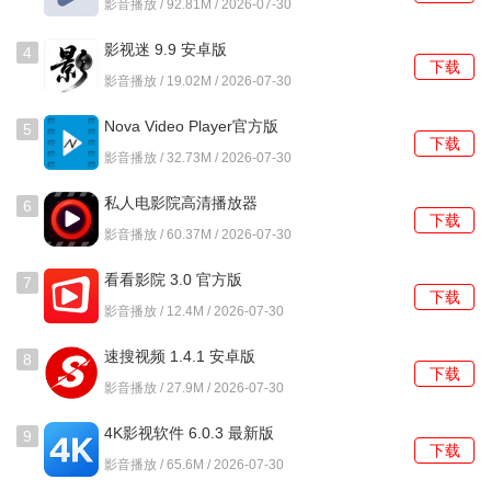
影音播放 / 92.81M / 2026-07-30
4、播放队列管理支持临时添加歌曲、调整顺序以及保存为新
的歌单以便下次使用。
影视迷 9.9 安卓版
4
下载
影音播放 / 19.02M / 2026-07-30
使用教程
Nova Video Player官方版
5
1、首次打开软件，主界面下方导航栏有本地、歌单、插件等
下载
6.4.28 6.4.28-
影音播放 / 32.73M / 2026-07-30
标签，点击本地开始扫描设备中的音乐文件。
20260216.1145 安卓版
私人电影院高清播放器
6
2、扫描完成后，在歌曲列表长按某一曲目，会弹出菜单，可
下载
1.0.15.1001 安卓版
影音播放 / 60.37M / 2026-07-30
以选择添加到歌单或查看歌曲信息。
看看影院 3.0 官方版
7
3、进入播放界面后，点击歌词区域可以切换显示模式，在设
下载
影音播放 / 12.4M / 2026-07-30
置中开启自动下载歌词功能。
速搜视频 1.4.1 安卓版
4、从主界面进入插件中心，找到在线音源类插件，点击安装
8
下载
后重启软件，即可在搜索框使用新资源。
影音播放 / 27.9M / 2026-07-30
4K影视软件 6.0.3 最新版
5、在设置菜单的播放选项中，找到睡眠定时，可以设置倒计
9
下载
时分钟数或指定播放结束时间。
影音播放 / 65.6M / 2026-07-30