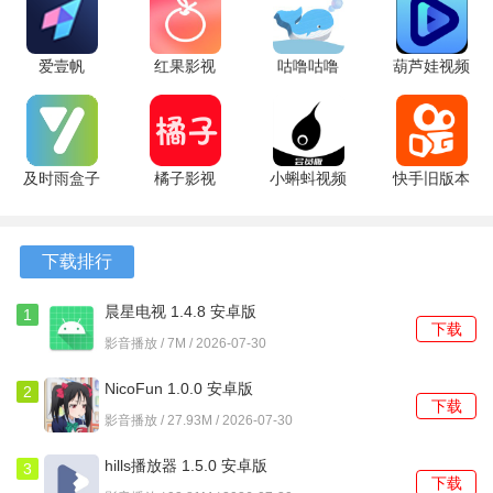
当前心情的推荐列表。
爱壹帆
红果影视
咕噜咕噜
葫芦娃视频
2、文件管理模块能快速扫描设备存储，自动按专辑、艺术家
1.7.8 最新
1.2.0 最新
2.0.7 最新
播放器
等信息归类本地歌曲。
版
版
版
1.0.1 最新
版
3、软件启动过程经过优化，从点击图标到进入主界面的等待
时间非常短暂。
及时雨盒子
橘子影视
小蝌蚪视频
快手旧版本
tv版 1.1.1
4.2.6 最新
旧版
14.6.30.49310
软件功能
安卓版
版
6.4.1.202212051747
手机版
安卓版
下载排行
1、均衡器预设了多种场景模式，如古典、流行、摇滚，也支
持手动调节各频段参数。
晨星电视 1.4.8 安卓版
1
下载
影音播放 / 7M / 2026-07-30
2、睡眠定时器可以设定在播放完当前列表或固定时间后，逐
渐降低音量并停止播放。
NicoFun 1.0.0 安卓版
2
下载
影音播放 / 27.93M / 2026-07-30
3、歌曲信息编辑器能够修改本地音乐文件的标签，包括标
题、歌手、专辑和封面图。
hills播放器 1.5.0 安卓版
3
下载