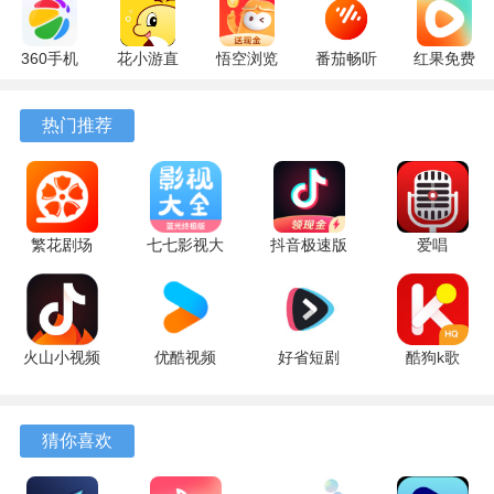
360手机
花小游直
悟空浏览
番茄畅听
红果免费
助手
播
器 17.6.0
6.6.0.32
短剧
10.13.27
17.9.56
官方版
最新版
7.2.9.32
热门推荐
最新版
最新版
安卓版
繁花剧场
七七影视大
抖音极速版
爱唱
2.27.3 最新
全 5 最新版
红包版
8.6.6.2 最
版
39.8.0 安卓
新版
版
火山小视频
优酷视频
好省短剧
酷狗k歌
升级版
11.2.5 手机
1.7.6 最新
app 5.2.0
39.8.0 安卓
版
版
安卓版
版
猜你喜欢
软件亮点
1、播放历史记录会分析歌曲风格与播放时段，自动生成符合