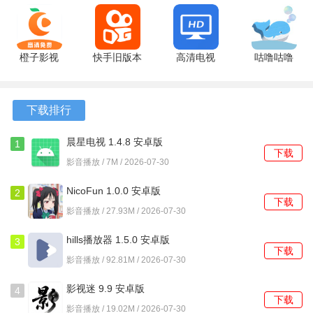
2.0.9 安卓
1.10 安卓
4.0.0 最新
2.3.3.5 安
2、绑定后，手机变为点歌器，在手机端输入想唱的歌曲名或
版
版
版
卓版
歌手名，搜索结果会同步显示在电视大屏上。
3、从电视显示的列表中选择歌曲并点击点歌，歌曲会加入播
橙子影视
快手旧版本
高清电视
咕噜咕噜
3.1.7.1 安
14.6.30.49310
2.96 安卓
2.0.7 最新
放队列，电视屏幕开始播放带有歌词的MV画面。
卓版
手机版
版
版
4、演唱时，拿起麦克风对着电视唱歌，可以在手机端实时调
下载排行
节伴奏音量、人声音量以及混响等音效参数。
晨星电视 1.4.8 安卓版
1
5、唱完一首歌后，电视屏幕会显示本次演唱的得分，点击手
下载
影音播放 / 7M / 2026-07-30
机上的录制按钮，可以将整首歌曲保存到本地。
NicoFun 1.0.0 安卓版
2
下载
影音播放 / 27.93M / 2026-07-30
hills播放器 1.5.0 安卓版
3
下载
影音播放 / 92.81M / 2026-07-30
影视迷 9.9 安卓版
4
下载
影音播放 / 19.02M / 2026-07-30