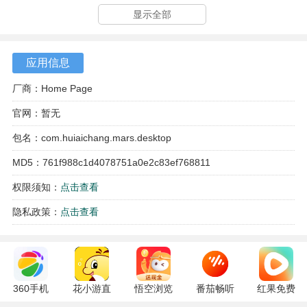
显示全部
应用信息
厂商：Home Page
官网：暂无
包名：com.huiaichang.mars.desktop
软件亮点
MD5：761f988c1d4078751a0e2c83ef768811
1、软件适配手机、平板和智能电视等多种设备，能够将点
权限须知：
点击查看
歌、显示和音响播放整合起来，适合家庭环境使用。
隐私政策：
点击查看
2、在家唱歌的氛围更为放松，不受拘束地练习歌曲或释放压
力，对性格内向的人尤其友好。
3、软件操作逻辑清晰，从搜索歌曲到调节音效的流程顺畅，
360手机
花小游直
悟空浏览
番茄畅听
红果免费
新用户不需要花费太多时间就能掌握基本用法。
助手
播
器 17.6.0
6.6.0.32
短剧