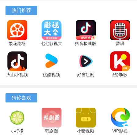
10.13.27
17.9.56
官方版
最新版
7.2.9.32
软件功能
热门推荐
最新版
最新版
安卓版
1、支持通过语音、歌手名字或拼音首字母来查找歌曲，热门
榜单也能帮助用户快速找到当前流行的曲目。
2、演唱时可以切换原唱和伴奏，自由调整音调高低，并使用
繁花剧场
七七影视大
抖音极速版
爱唱
智能修音、混响等效果来优化自己的歌声。
2.27.3 最新
全 5 最新版
红包版
8.6.6.2 最
版
39.8.0 安卓
新版
3、完成演唱后，系统会给出评分和音准分析报告，将录制好
版
的作品保存下来或分享到其他平台。
火山小视频
优酷视频
好省短剧
酷狗k歌
升级版
11.2.5 手机
1.7.6 最新
app 5.2.0
4、创建在线K歌房间后，可以邀请好友加入进行实时连麦对
39.8.0 安卓
版
版
安卓版
唱，实现了多人远程合唱的娱乐效果。
版
猜你喜欢
使用教程
1、在电视上打开金调KTV，主界面会显示推荐歌单和搜索
栏，用手机扫描屏幕上的二维码完成绑定。
小柠檬
韩剧圈
小猪视频
VIP影视