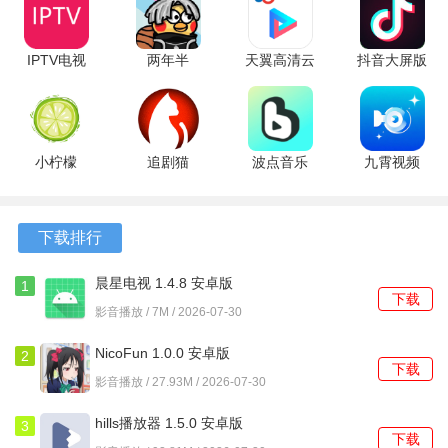
设目标动态调整，形成专属的进阶方案。
IPTV电视
两年半
天翼高清云
抖音大屏版
2、内容库保持高频次更新，不仅限于课程，还包括最新的法
直播 1.6.0
1.4.0 最新
电视
9.9.2002
规解读、行业判例分析等前沿资讯。
手机版
版
5.5.51.7 安
安卓版
卓版
3、在听课过程中遇到疑难，可以直接在课程页面提交问题，
会有相关领域的讲师或助教进行实时解答。
小柠檬
追剧猫
波点音乐
九霄视频
2.0.9 安卓
5.1.1 安卓
5.8.7 最新
1.1.0 安卓
软件功能
版
版
版
版
下载排行
1、支持高清视频流媒体播放，允许调整播放速度，并提供清
晰的字幕文稿，适应不同的学习习惯。
晨星电视 1.4.8 安卓版
1
下载
影音播放 / 7M / 2026-07-30
2、设定学习计划后，系统会根据计划时间点，通过消息推送
的方式发出提醒，帮助维持学习节奏。
NicoFun 1.0.0 安卓版
2
下载
影音播放 / 27.93M / 2026-07-30
3、所有学习记录，包括笔记、收藏的课程片段和提问历史，
都会在个人中心集中保存并支持检索。
hills播放器 1.5.0 安卓版
3
下载