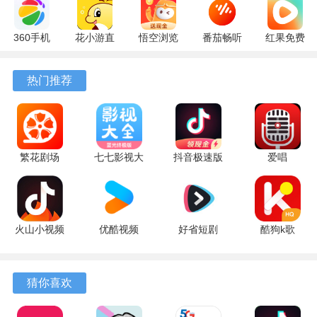
360手机
花小游直
悟空浏览
番茄畅听
红果免费
助手
播
器 17.6.0
6.6.0.32
短剧
10.13.27
17.9.56
官方版
最新版
7.2.9.32
热门推荐
最新版
最新版
安卓版
繁花剧场
七七影视大
抖音极速版
爱唱
2.27.3 最新
全 5 最新版
红包版
8.6.6.2 最
版
39.8.0 安卓
新版
版
火山小视频
优酷视频
好省短剧
酷狗k歌
升级版
11.2.5 手机
1.7.6 最新
app 5.2.0
39.8.0 安卓
版
版
安卓版
版
猜你喜欢
软件亮点
1、学习路径规划并非固定模板，而是根据用户已学内容和预