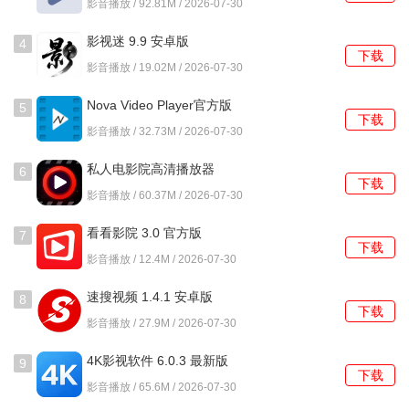
影音播放 / 92.81M / 2026-07-30
4、完成特定章节或课程后，会提供配套的练习题或案例分析
作业，用于巩固所学知识点。
影视迷 9.9 安卓版
4
下载
影音播放 / 19.02M / 2026-07-30
使用教程
Nova Video Player官方版
5
1、首次进入后，系统会引导进行专业领域与学习目标的选
下载
6.4.28 6.4.28-
影音播放 / 32.73M / 2026-07-30
择，例如选择商事诉讼并设定一年内精通的目标。
20260216.1145 安卓版
私人电影院高清播放器
6
2、在首页的推荐路径中，会看到根据上一步选择生成的课程
下载
1.0.15.1001 安卓版
影音播放 / 60.37M / 2026-07-30
列表，列表标明了建议的学习顺序与时间安排。
看看影院 3.0 官方版
7
3、点击任意课程进入详情页，可以先观看标记为试听的章
下载
影音播放 / 12.4M / 2026-07-30
节，确认讲师风格与内容深度是否符合预期。
速搜视频 1.4.1 安卓版
4、学习视频时，点击屏幕右侧的笔记图标，可以添加时间戳
8
下载
笔记，这些笔记会自动关联到对应的视频位置。
影音播放 / 27.9M / 2026-07-30
4K影视软件 6.0.3 最新版
5、完成一个阶段的学习后，进入学习报告页面，可以查看本
9
下载
阶段的知识点掌握度分析以及与其他学员的进度对比。
影音播放 / 65.6M / 2026-07-30