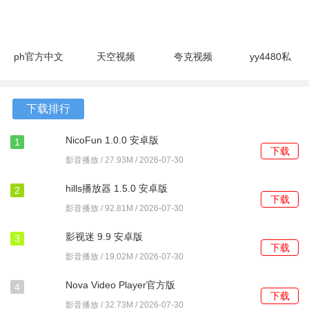
2.0.0 最新
1.5 安卓版
播放器
包版
2、在歌曲列表页面，上下移动焦点选择想听的曲目，再次按
版
1.0.1 最新
3.7.3.2 手
确认键即可开始播放。
版
机版
3、播放过程中，按遥控器菜单键可调出功能面板，选择加入
ph官方中文
天空视频
夸克视频
yy4480私
版 1.0.0 最
4.5.0 安卓
10.14.0.1115
人影院
收藏以保存当前歌曲。
新版
版
最新版
1.0.8 安卓
4、需要查找特定歌曲时，可移动到顶部的搜索框，按确认键
版
下载排行
后使用屏幕键盘输入关键词。
NicoFun 1.0.0 安卓版
1
5、进入我的收藏页面，可以对已保存的歌曲进行批量移除，
下载
影音播放 / 27.93M / 2026-07-30
或直接选择一首连续播放。
hills播放器 1.5.0 安卓版
2
下载
影音播放 / 92.81M / 2026-07-30
影视迷 9.9 安卓版
3
下载
影音播放 / 19.02M / 2026-07-30
Nova Video Player官方版
4
下载
6.4.28 6.4.28-
影音播放 / 32.73M / 2026-07-30