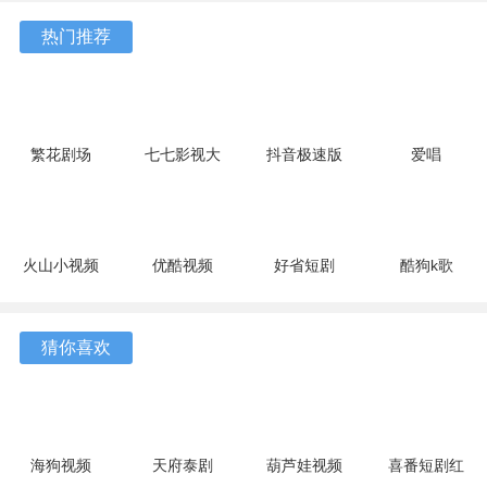
10.13.27
17.9.56
官方版
最新版
7.2.9.32
软件功能
热门推荐
最新版
最新版
安卓版
1、提供定时停止播放的选项，可以设定在特定时间后自动停
止，适合睡前聆听。
2、收藏夹功能让用户能够标记心仪的歌曲，后续可在独立页
繁花剧场
七七影视大
抖音极速版
爱唱
面中统一查看与管理。
2.27.3 最新
全 5 最新版
红包版
8.6.6.2 最
版
39.8.0 安卓
新版
3、历史播放记录会被保存，便于回溯最近听过的曲目，快速
版
找回。
火山小视频
优酷视频
好省短剧
酷狗k歌
升级版
11.2.5 手机
1.7.6 最新
app 5.2.0
4、支持基本的播放控制，包括暂停、下一首、单曲循环以及
39.8.0 安卓
版
版
安卓版
随机播放等模式。
版
猜你喜欢
使用教程
1、在主界面，使用遥控器方向键浏览热门推荐或新歌速递等
分类栏目，按确认键进入。
海狗视频
天府泰剧
葫芦娃视频
喜番短剧红