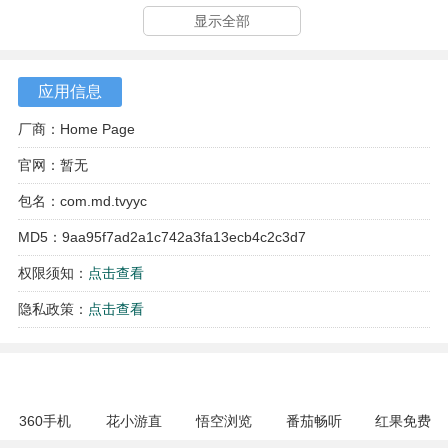
显示全部
应用信息
厂商：Home Page
官网：暂无
包名：com.md.tvyyc
软件亮点
MD5：9aa95f7ad2a1c742a3fa13ecb4c2c3d7
1、播放列表管理直观，可以轻松创建属于自己的歌单，并将
权限须知：
点击查看
喜爱的曲目归类存放。
隐私政策：
点击查看
2、背景播放模式允许在退出主界面后音乐仍可继续，不影响
进行其他操作。
3、歌词显示功能同步准确，大部分歌曲都支持滚动歌词，方
360手机
花小游直
悟空浏览
番茄畅听
红果免费
便跟唱。
助手
播
器 17.6.0
6.6.0.32
短剧