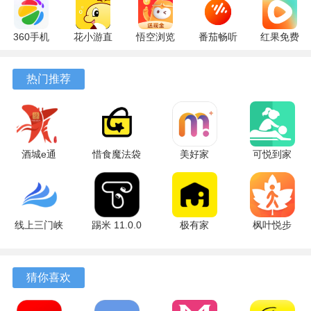
360手机
花小游直
悟空浏览
番茄畅听
红果免费
助手
播
器 17.9.0
6.6.2.32
短剧
10.13.27
17.9.56
官方版
最新版
7.3.1.32
热门推荐
最新版
最新版
安卓版
酒城e通
惜食魔法袋
美好家
可悦到家
3.2.5 最新
8.1.1 安卓
1.5.4 安卓
2.0.25 安卓
版
版
版
版
线上三门峡
踢米 11.0.0
极有家
枫叶悦步
2.5.1 安卓
安卓版
0.30.0 安卓
安卓版
版
版
猜你喜欢