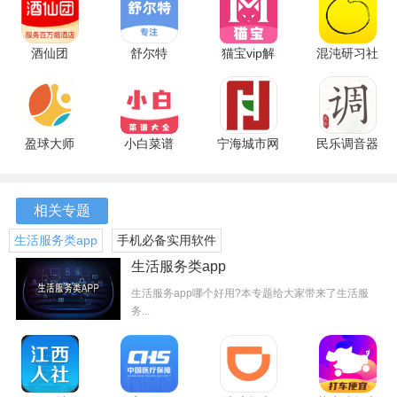
软件优势
酒仙团
舒尔特
猫宝vip解
混沌研习社
1、智能搜索引擎
3.9.2 最新
23.11.15
锁版 1.67
9.1.6 安卓
版
官方版
安卓版
版
云予停车内置强大的智能搜索引擎，能够实时显示周围的可
用车位，帮助用户在最短的时间内找到最合适的停车位置，
盈球大师
小白菜谱
宁海城市网
民乐调音器
避免无谓的寻找过程。
2.15.2 安卓
1.3.0 安卓
4 安卓版
4.2.1 安卓
版
版
版
2、资源共享理念
相关专题
通过共享经济模式，云予停车鼓励车主将闲置车位共享出
生活服务类app
手机必备实用软件
来，形成良好的社区氛围，既提高了停车位的使用率，也为
生活服务类app
车主带来了额外的经济回报。
生活服务app哪个好用?本专题给大家带来了生活服
务...
3、用户隐私保护
在云予停车平台上，用户的个人信息和交易数据均受到严格
保护，确保每位用户的隐私不被泄露，使用过程更加安心。