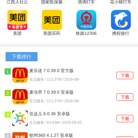
江西人社公
国家医保服
滴滴打车
花小猪打车
4、全方位的服务支持
共服务平台
务平台
app 8.0.6
1.14.4 官方
正式版
1.3.30.8100
最新版
版
云予停车不仅提供停车位的搜索和预订，还为用户提供全方
v1.9.1 安卓
最新版
位的服务支持，包括停车位的评价和反馈系统，帮助用户做
版
美团
美团买药
铁路12306
携程旅行
出更明智的选择。
12.62.402
12.62.402
5.9.6.8 官
8.94.4 免费
最新版
手机版
方版
版
软件功能
下载排行
1、支持一键预约车位，轻松选择所需的停车位，避免了临时
寻找的麻烦，节省了宝贵的时间。
麦乐送 7.0.39.0 官方版
1
下载
生活服务 / 111.37M / 2026-08-
2、平台提供车位出租功能，车主可以在应用内发布闲置车位
05
的信息，方便有需要的用户进行租赁。
麦当劳 7.0.39.0 安卓版
2
下载
生活服务 / 111.37M / 2026-08-
3、云予停车还提供车位导航功能，帮助用户从当前位置快速
05
找到所预约的停车位，确保顺利抵达。
住这儿 6.0.36 安卓版
3
下载
生活服务 / 64.03M / 2026-08-05
4、在平台上查看车位的实时状态，确保在出发前了解车位是
否可用，避免不必要的失望。
钦州360 4.1.27 安卓版
4