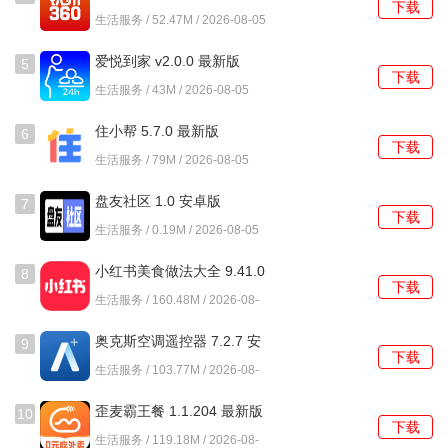
下载
生活服务 / 52.47M / 2026-08-05
5、平台内设有评价系统，对停车位进行评价，分享使用体
验，为其他用户提供参考。
爱悦到家 v2.0.0 最新版
5
下载
生活服务 / 43M / 2026-08-05
常见问题及解决方法
住小帮 5.7.0 最新版
6
1、如何找到附近的空闲车位?
下载
生活服务 / 79M / 2026-08-05
您可以在云予停车的主界面上使用搜索功能，输入您的当前
盘友社区 1.0 安卓版
7
位置，系统将自动显示周边的可用车位，方便您快速选择。
下载
生活服务 / 0.19M / 2026-08-05
2、如何出租我的闲置车位?
小红书美食做法大全 9.41.0
8
下载
安卓版
在应用中，您只需注册并登录账户，进入车位出租页面，填
生活服务 / 160.48M / 2026-08-
05
写车位信息和租金，发布后即可等待用户预约。
奥克斯空调遥控器 7.2.7 安
9
下载
卓版
3、如果我预约的车位无法使用怎么办?
生活服务 / 103.77M / 2026-08-
05
若您发现预约的车位无法使用，请及时联系平台客服进行处
歪麦霸王餐 1.1.204 最新版
10
下载
理，您也可以选择其他可用车位进行预约。
生活服务 / 119.18M / 2026-08-