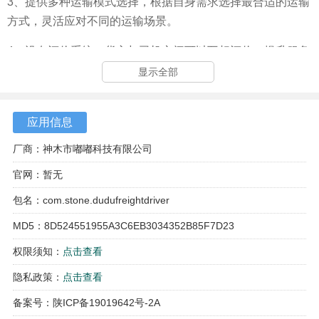
3、提供多种运输模式选择，根据自身需求选择最合适的运输
方式，灵活应对不同的运输场景。
4、设有评价系统，货主与司机之间可以互相评价，提升服务
质量，增强用户信任感。
显示全部
应用信息
厂商：神木市嘟嘟科技有限公司
官网：暂无
包名：com.stone.dudufreightdriver
MD5：8D524551955A3C6EB3034352B85F7D23
权限须知：
点击查看
隐私政策：
点击查看
备案号：陕ICP备19019642号-2A