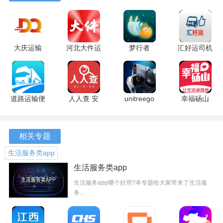
软件优势
1、通过高效的资源整合，能够帮助司机减少空驶率，提升运
输收入，解决找活难的问题。
大庆运输
河北大件运
梦行者
汇好运司机
安卓版
输许可平台
1.15.09 安
版 1.9.9 安
2、系统自动推送货源信息，第一时间获取最新的运输任务，
安卓版
卓版
卓版
避免了传统方式下的信息滞后。
道路运输便
人人查 安
unitreego
幸福砀山
3、司机和货主都能快速上手，节省学习时间，迅速投入使
民服务平台
卓版
1.12.10 安
最新版
用。
1.5.8 手机
卓版
版
4、提供多种支付方式，进行费用结算，确保交易的安全与便
相关专题
捷。
生活服务类app
生活服务类app
软件功能
生活服务app哪个好用?本专题给大家带来了生活服
1、通过智能算法，根据司机的历史记录和偏好，推荐最适合
务...
的运输任务，提升匹配效率。