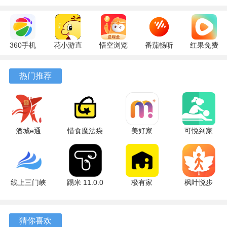
360手机
花小游直
悟空浏览
番茄畅听
红果免费
助手
播
器 17.6.0
6.6.0.32
短剧
10.13.27
17.9.56
官方版
最新版
7.2.9.32
热门推荐
最新版
最新版
安卓版
酒城e通
惜食魔法袋
美好家
可悦到家
3.2.5 最新
8.1.1 安卓
1.5.4 安卓
2.0.25 安卓
版
版
版
版
线上三门峡
踢米 11.0.0
极有家
枫叶悦步
2.5.1 安卓
安卓版
0.30.0 安卓
安卓版
版
版
猜你喜欢