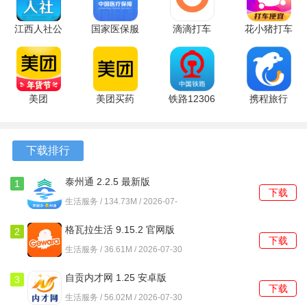
2、查看历史订单和评价，帮助他们更好地选择未来的运输任
务，提升工作效率。
江西人社公
国家医保服
滴滴打车
花小猪打车
共服务平台
务平台
app 8.0.6
1.14.4 官方
3、内置导航功能，直接获取最佳运输路线，减少运输时间和
正式版
1.3.30.8100
最新版
版
成本，提高整体效率。
v1.9.1 安卓
最新版
版
美团
美团买药
铁路12306
携程旅行
4、提供多种数据分析工具，了解市场动态，优化运输策略，
12.62.402
12.62.402
5.9.6.8 官
8.94.4 免费
提升盈利能力。
最新版
手机版
方版
版
常见问题及解决方法
下载排行
如何注册账户？
泰州通 2.2.5 最新版
1
下载
生活服务 / 134.73M / 2026-07-
通过下载煤嘟嘟货运软件，点击注册按钮，按照提示填写相
30
关信息进行注册，完成后即可登录使用。
格瓦拉生活 9.15.2 官网版
2
下载
生活服务 / 36.61M / 2026-07-30
找不到合适的货源怎么办？
自贡内才网 1.25 安卓版
3
设置货源匹配提醒，系统会在有合适的货源时及时推送通
下载
生活服务 / 56.02M / 2026-07-30
知，确保用户不错过任何机会。