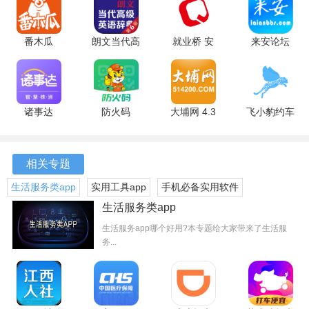
番木瓜
朗文当代高
就业桥 安
来安论坛
软件优势
3.5.3 安卓
级英语词典
卓版
6.2.0.22 安
版
5.3.3 安卓
卓版
1、即时传输
版
Frameo采用先进的WiFi技术，在几秒钟内将照片发送到相框
诸事达
防火码
大埔网 4.3
飞小豹约车
2.6.320250805
1.1.25 最新
安卓版
安卓版
中，无需等待，分享的乐趣随时随地都能体验。
手机版
版
2、互动性强
相关专题
生活服务类app
实用工具app
手机必备实用软件
用户不仅可以分享照片，还可以在照片上添加说明，分享背
后的故事和感受，让照片更具情感深度，增强互动体验。
生活服务类app
生活服务app哪个好用?本专题给大家带来了生活服
3、家庭社交中心
务...
Frameo数字相框成为家庭聚会的社交焦点，家人可以围坐在
一起，欣赏彼此的精彩瞬间，拉近彼此的距离。