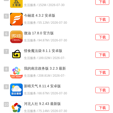
下载
202506060 安卓版
5、好友邀请，邀请亲友加入Frameo，建立一个私密的分享
生活服务 / 152M / 2026-07-30
圈，共同分享生活中的点滴。
今融道 4.3.2 安卓版
5
下载
常见问题及解决方法
生活服务 / 55.12M / 2026-07-30
1、如何连接Frameo相框？
微油 17.8.0 官方版
6
下载
生活服务 / 94.87M / 2026-07-30
确保Frameo相框已通电并连接到WiFi网络，然后在手机应用
中选择相框进行配对，按照提示完成连接即可。
惜食魔法袋 8.1.1 安卓版
7
下载
生活服务 / 189.02M / 2026-07-
2、照片发送失败怎么办？
30
我的南京政务版 3.2.3 最新
8
请检查您的网络连接是否正常，确保Frameo相框处于在线状
下载
版
生活服务 / 208.81M / 2026-07-
态。如果问题仍然存在，可以尝试重新启动应用程序或相
30
框。
新晴天气 8.11.4 安卓版
9
下载
生活服务 / 66.67M / 2026-07-30
3、如何删除已发送的照片？
河北人社 9.2.43 最新版
10
在Frameo应用中，您可以选择相应的相框，进入相框管理界
下载
生活服务 / 75.14M / 2026-07-30
面，找到要删除的照片，点击删除即可。