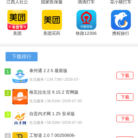
4、全球连接
江西人社公
国家医保服
滴滴打车
花小猪打车
共服务平台
务平台
app 8.0.6
1.14.4 官方
无论您身在何处，只要有网络，您都可以通过Frameo将照片
正式版
1.3.30.8100
最新版
版
和视频发送到世界各地的相框，打破地理限制，让分享更广
v1.9.1 安卓
最新版
版
泛。
美团
美团买药
铁路12306
携程旅行
12.62.402
12.62.402
5.9.6.8 官
8.94.4 免费
软件功能
最新版
手机版
方版
版
下载排行
1、照片上传，通过手机应用将拍摄的照片直接上传至
Frameo相框，实时更新内容。
泰州通 2.2.5 最新版
1
下载
2、视频分享，除了照片，Frameo还支持视频分享，让用户
生活服务 / 134.73M / 2026-07-
30
能够将生活中的动态瞬间与亲友分享。
格瓦拉生活 9.15.2 官网版
2
下载
3、说明添加，在分享照片时添加文字说明，详细描述照片背
生活服务 / 36.61M / 2026-07-30
后的故事和情感，让分享更具个性。
自贡内才网 1.25 安卓版
3
下载
4、相框管理，轻松管理多个相框，快速选择要发送照片的目
生活服务 / 56.02M / 2026-07-30
标相框，方便快捷。
工智道 2.0.7.00250606-
4