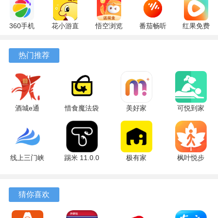
360手机
花小游直
悟空浏览
番茄畅听
红果免费
助手
播
器 17.6.0
6.6.0.32
短剧
10.13.27
17.9.56
官方版
最新版
7.2.9.32
热门推荐
最新版
最新版
安卓版
酒城e通
惜食魔法袋
美好家
可悦到家
3.2.5 最新
8.1.1 安卓
1.5.4 安卓
2.0.25 安卓
版
版
版
版
线上三门峡
踢米 11.0.0
极有家
枫叶悦步
2.5.1 安卓
安卓版
0.30.0 安卓
安卓版
版
版
猜你喜欢