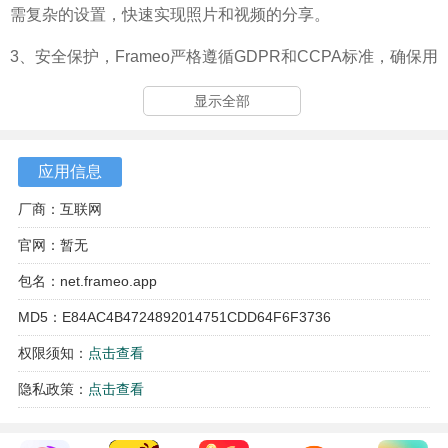
需复杂的设置，快速实现照片和视频的分享。
3、安全保护，Frameo严格遵循GDPR和CCPA标准，确保用
户的隐私安全，您可以放心分享个人照片和视频。
显示全部
4、持续更新，Frameo团队不断根据用户反馈进行功能改
进，推出新的实用功能，提升用户体验，让分享更轻松。
应用信息
厂商：互联网
官网：暂无
包名：net.frameo.app
MD5：E84AC4B4724892014751CDD64F6F3736
权限须知：
点击查看
隐私政策：
点击查看