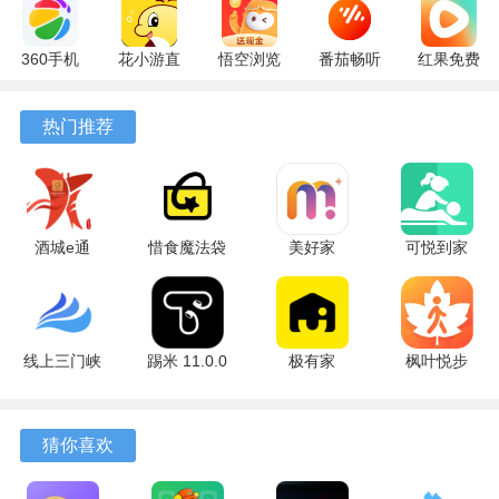
360手机
花小游直
悟空浏览
番茄畅听
红果免费
助手
播
器 17.9.0
6.6.0.32
短剧
10.13.27
17.9.56
官方版
最新版
7.2.9.32
热门推荐
最新版
最新版
安卓版
酒城e通
惜食魔法袋
美好家
可悦到家
3.2.5 最新
8.1.1 安卓
1.5.4 安卓
2.0.25 安卓
版
版
版
版
线上三门峡
踢米 11.0.0
极有家
枫叶悦步
2.5.1 安卓
安卓版
0.30.0 安卓
安卓版
版
版
猜你喜欢