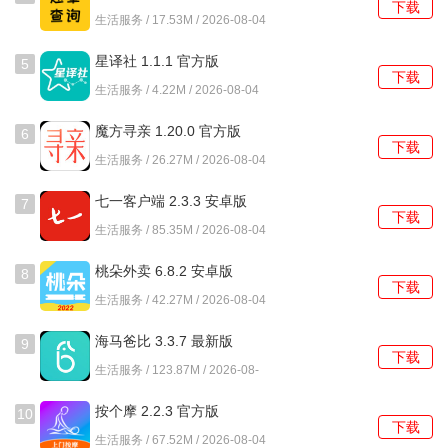
下载
方版
享受更智能的生活。
生活服务 / 17.53M / 2026-08-04
常见问题及解决方法
星译社 1.1.1 官方版
5
下载
生活服务 / 4.22M / 2026-08-04
1、如何添加新的智能设备?
魔方寻亲 1.20.0 官方版
6
在小泰助手中，点击“添加设备”按钮，按照提示选择设备类型
下载
生活服务 / 26.27M / 2026-08-04
并进行配对，完成后即可在应用中管理该设备。
七一客户端 2.3.3 安卓版
7
2、设备无法连接怎么办?
下载
生活服务 / 85.35M / 2026-08-04
请检查设备是否处于工作状态，确保手机与设备在同一Wi-Fi
桃朵外卖 6.8.2 安卓版
8
网络下，并尝试重启设备或重新连接网络。
下载
生活服务 / 42.27M / 2026-08-04
3、如何设置智能场景?
海马爸比 3.3.7 最新版
9
下载
在应用中选择“场景管理”，点击“创建新场景”，根据需求选择
生活服务 / 123.87M / 2026-08-
04
设备和操作，保存后即可一键切换。
按个摩 2.2.3 官方版
10
下载
4、如何查看设备使用情况?
生活服务 / 67.52M / 2026-08-04