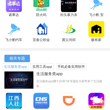
软件优势
诸事达
防火码
街头暴力杀
飞小豹 安
2.6.320250805
1.1.25 最新
手中文版
卓版
1、智能互联
手机版
版
1.0 安卓版
小泰助手通过智能互联技术，将不同品牌和类型的智能设备
进行整合，用户无需担心设备兼容性问题，轻松实现设备间
飞小豹约车
宜春公积金
冀云河间
极有家
安卓版
安卓版
1.8.6 安卓
0.30.0 安卓
的联动。
版
版
2、语音控制
相关专题
生活服务类app
实用工具app
手机必备实用软件
通过语音指令来控制家中的设备，解放双手，让操作变得更
加轻松自然，适合各个年龄段的用户使用。
生活服务类app
生活服务app哪个好用?本专题给大家带来了生活服
3、场景定制
务...
根据自己的生活习惯，灵活设置场景模式，如“回家模
式”、“观影模式”等，轻松一键切换，提升生活品质。