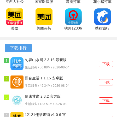
4、远程监控
江西人社公
国家医保服
滴滴打车
花小猪打车
共服务平台
务平台
app 8.0.6
1.14.4 官方
无论您身在何处，都能通过小泰助手对家中的电器进行远程
正式版
1.3.30.8100
最新版
版
监控和控制，确保家庭安全，随时掌握家中动态。
v1.9.1 安卓
最新版
版
美团
美团买药
铁路12306
携程旅行
软件功能
12.62.402
12.62.402
5.9.6.8 官
8.94.4 免费
最新版
手机版
方版
版
1、支持智能设备的批量管理，一次性添加多个设备，提升管
下载排行
理效率。
2、具备智能报警功能，当家中设备出现异常情况时，用户会
句容山水网 2.3.16 最新版
1
下载
及时收到通知，确保安全。
生活服务 / 50.88M / 2026-08-04
3、提供设备使用统计，查看各类设备的使用情况，帮助优化
邢台生活 1.1.15 安卓版
2
下载
家庭能源管理。
生活服务 / 45.34M / 2026-08-04
4、实现环境监测，实时监控室内空气质量、温湿度等信息，
健康甘肃 2.8.2 官方版
3
下载
创造更健康的居住环境。
生活服务 / 183.53M / 2026-08-
04
5、支持定时任务设置，为设备设定自动开启或关闭的时间，
12121违章查询 v1.0.6 官
4