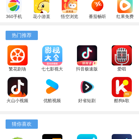
360手机
花小游直
悟空浏览
番茄畅听
红果免费
助手
播
器 17.6.0
6.6.0.32
短剧
10.13.27
17.9.56
官方版
最新版
7.2.9.32
热门推荐
最新版
最新版
安卓版
繁花剧场
七七影视大
抖音极速版
爱唱
2.27.3 最新
全 5 最新版
红包版
8.6.6.2 最
版
39.8.0 安卓
新版
版
火山小视频
优酷视频
好省短剧
酷狗k歌
升级版
11.2.5 手机
1.7.6 最新
app 5.2.0
39.8.0 安卓
版
版
安卓版
软件亮点
版
猜你喜欢
1、向上滑动屏幕可以直接切换到下一部推荐内容，这个动作
与浏览短视频的习惯一致。