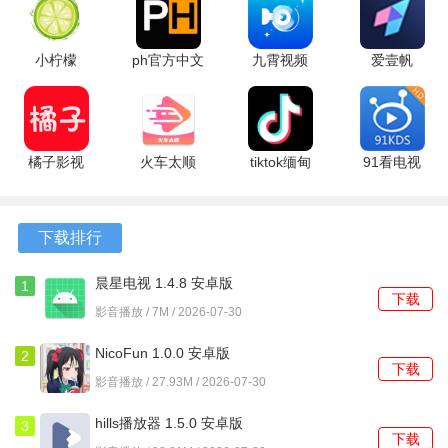
2、软件内设有围绕具体剧集的讨论板块，观众可以发表看法
小柠檬
ph官方中文
九霄视频
爱壹帆
或查看其他人的评论。
2.0.9 安卓
版 1.0.0 最
1.1.0 安卓
1.7.8 最新
版
新版
版
版
3、播放记录和收藏列表会在登录账号后自动同步，更换设备
后可以上次的进度观看。
橘子影视
火车太顺
tiktok缅甸
91看电视
软件功能
4.2.6 最新
1.0.0.6 安
版 46.3.2
HD 2.2.6
版
卓版
最新版
安卓版
1、首页会根据历史观看偏好展示不同的剧集海报，每次刷新
下载排行
都可能出现新的推荐内容。
晨星电视 1.4.8 安卓版
1
2、在剧集详情页，可以找到按题材、更新时间和热度排序的
下载
影音播放 / 7M / 2026-07-30
多种筛选条件进行查找。
NicoFun 1.0.0 安卓版
2
3、全屏播放时，可以从侧边栏手动选择从流畅到高清等不同
下载
影音播放 / 27.93M / 2026-07-30
级别的画面清晰度。
hills播放器 1.5.0 安卓版
3
4、关注某部连载剧集后，当有新内容发布时，软件主界面会
下载