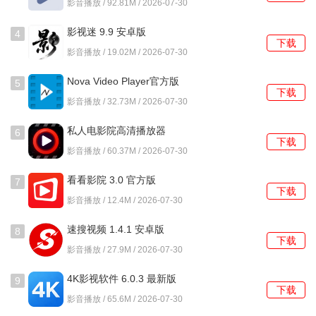
影音播放 / 92.81M / 2026-07-30
有相应的提示信息出现。
影视迷 9.9 安卓版
4
剧多多Live怎么使用？
下载
影音播放 / 19.02M / 2026-07-30
1、进入软件后，首页顶部通常有轮播图，下方是分行的剧集
Nova Video Player官方版
5
推荐，直接点击海报即可开始播放。
下载
6.4.28 6.4.28-
影音播放 / 32.73M / 2026-07-30
20260216.1145 安卓版
2、如果想找特定剧集，可以使用顶部的搜索框，输入剧名或
私人电影院高清播放器
6
演员名字后，结果列表会即时显示。
下载
1.0.15.1001 安卓版
影音播放 / 60.37M / 2026-07-30
3、播放过程中，轻点屏幕中央可以唤出控制条，这里可以调
看看影院 3.0 官方版
7
节音量、亮度以及切换播放集数。
下载
影音播放 / 12.4M / 2026-07-30
4、看到感兴趣的剧集但不想立即观看，可以点击海报右下角
速搜视频 1.4.1 安卓版
的收藏按钮，之后在我的收藏里查找。
8
下载
影音播放 / 27.9M / 2026-07-30
5、在任意剧集的播放页面，屏幕右侧有一个气泡图标，点击
4K影视软件 6.0.3 最新版
后可以输入并发送实时评论。
9
下载
影音播放 / 65.6M / 2026-07-30