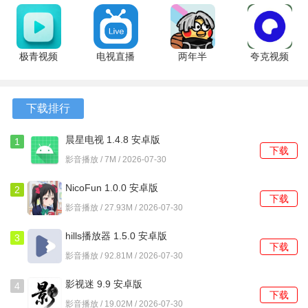
TV版 1.9.9
1.2.4 最新
TV 4.1.7 安
2.0.9 安卓
1、车辆启动后，djuu车机版通常会自动在中控屏启动，主界
最新版
版
卓版
版
面会显示每日推荐、我的收藏等卡片。
极青视频
电视直播
两年半
夸克视频
2、若想使用语音点歌，短按方向盘上的语音键或说出唤醒
1.0.0 安卓
ProTV
1.4.0 最新
10.14.0.1115
词，待听到提示音后直接说出播放周杰伦的歌。
版
2.6.12 安卓
版
最新版
版
下载排行
3、进入我的音乐板块，可以看到本地歌曲和U盘音乐两个分
类，点击即可浏览已扫描到的所有曲目。
晨星电视 1.4.8 安卓版
1
下载
4、在任意歌曲播放界面，长按歌曲封面区域，会弹出菜单，
影音播放 / 7M / 2026-07-30
可以选择收藏到驾驶模式或查看相似歌曲。
NicoFun 1.0.0 安卓版
2
下载
5、在设置菜单的声音选项中，找到车型适配项，选择自己车
影音播放 / 27.93M / 2026-07-30
辆的品牌和型号，以启用最佳音效配置。
hills播放器 1.5.0 安卓版
3
下载
影音播放 / 92.81M / 2026-07-30
影视迷 9.9 安卓版
4
下载
影音播放 / 19.02M / 2026-07-30