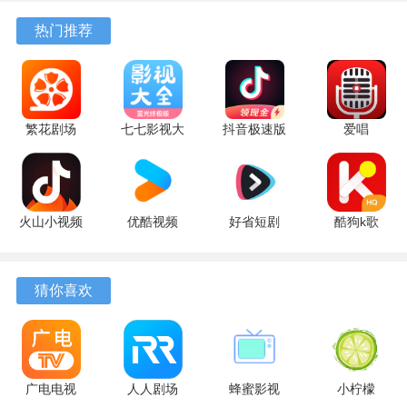
10.13.27
17.9.56
官方版
最新版
7.2.9.32
热门推荐
3、支持多账户快速切换，不同家庭成员上车后，系统能自动
最新版
最新版
安卓版
载入其专属的音乐偏好和历史播放记录。
软件功能
繁花剧场
七七影视大
抖音极速版
爱唱
1、提供详细的音效均衡器预设，不仅有通用模式，还包含针
2.27.3 最新
全 5 最新版
红包版
8.6.6.2 最
对不同品牌车型音响特点的专用优化方案。
版
39.8.0 安卓
新版
版
2、播放历史与收藏夹内容支持云端同步，在车机上收藏的歌
火山小视频
优酷视频
好省短剧
酷狗k歌
曲，在手机端应用上可以继续查看和播放。
升级版
11.2.5 手机
1.7.6 最新
app 5.2.0
3、具备歌词显示功能，歌词面板的字体大小和滚动速度都经
39.8.0 安卓
版
版
安卓版
版
过调整，适合在行车途中快速一瞥。
猜你喜欢
4、允许用户自定义常用功能的快捷入口，可以将最需要的操
作按钮固定到主屏幕的醒目位置。
广电电视
人人剧场
蜂蜜影视
小柠檬
使用教程