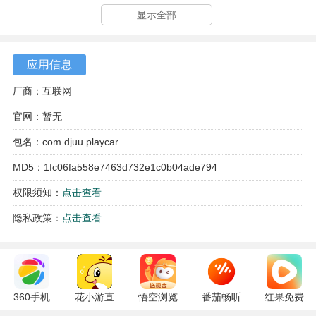
车载U盘内的歌曲，生成整洁的播放列表。
显示全部
应用信息
厂商：互联网
官网：暂无
包名：com.djuu.playcar
MD5：1fc06fa558e7463d732e1c0b04ade794
权限须知：
点击查看
软件亮点
隐私政策：
点击查看
1、独有的驾驶专注模式会过滤掉过于舒缓或激烈的曲目，维
持歌单节奏稳定，有助于保持驾驶员注意力。
2、与车辆数据有深度对接，在急加速或急刹车时，软件会智
360手机
花小游直
悟空浏览
番茄畅听
红果免费
能调低音乐音量，确保安全提示音清晰可闻。
助手
播
器 17.6.0
6.6.0.32
短剧