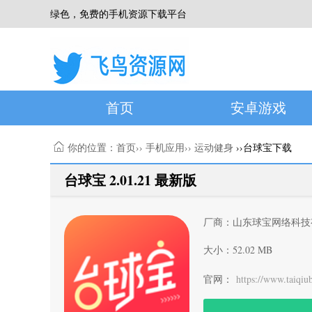
绿色，免费的手机资源下载平台
首页
安卓游戏
你的位置：
首页
››
手机应用
››
运动健身
››台球宝下载
台球宝 2.01.21 最新版
厂商：山东球宝网络科技
大小：52.02 MB
官网：
https://www.taiqiu