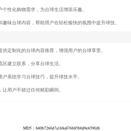
用户个性化购物需求，为台球生活增添乐趣。
段和趣味台球内容，帮助用户在轻松愉快的氛围中提升球技。
，提供定制化的台球内容推荐，增强用户的台球享受。
交流区建立联系，分享台球生活。
助用户系统学习台球技巧，提升球技水平。
息，让用户不错过任何精彩瞬间。
MD5：840b7260d7a168a876b85b0d9e659fd8