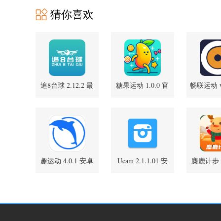
猜你喜欢
追8台球 2.12.2 最
糖果运动 1.0.0 官
畅联运动 v1
新版
方版
新
趣运动 4.0.1 安卓
Ucam 2.1.1.01 安
麋鹿计步 1
版
卓版
机