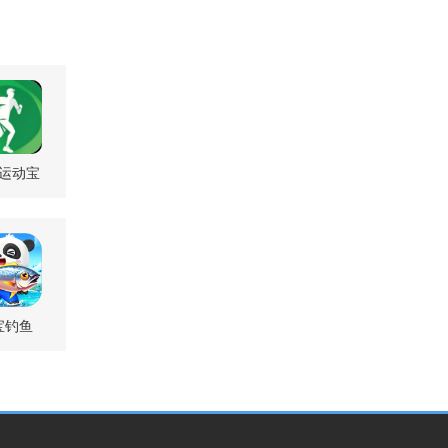
运动宝
4.2 最新版
宝钓鱼
0.00 安卓版