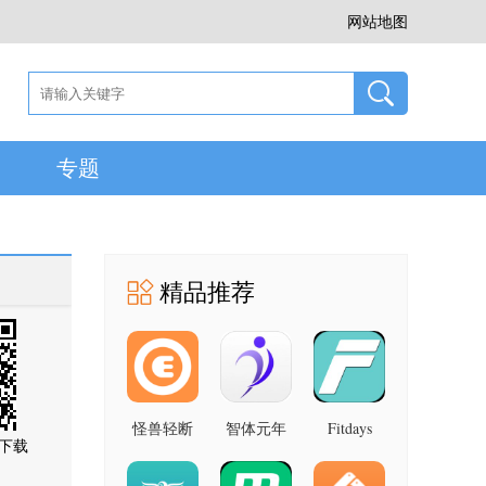
网站地图
专题
精品推荐
怪兽轻断
智体元年
Fitdays
下载
1.28.0 安
食 4.6.4 最
1.05 安卓
卓版
新版
版