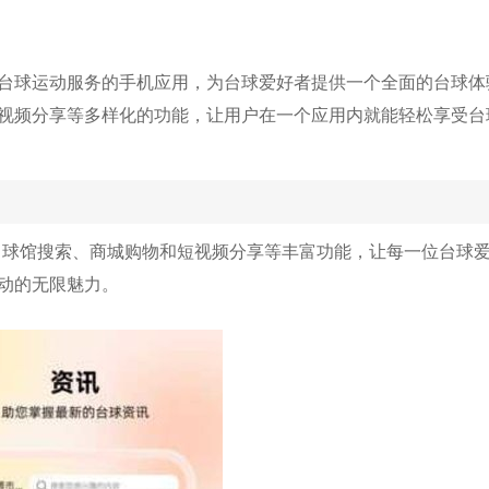
台球运动服务的手机应用，为台球爱好者提供一个全面的台球体
视频分享等多样化的功能，让用户在一个应用内就能轻松享受台
、球馆搜索、商城购物和短视频分享等丰富功能，让每一位台球
动的无限魅力。