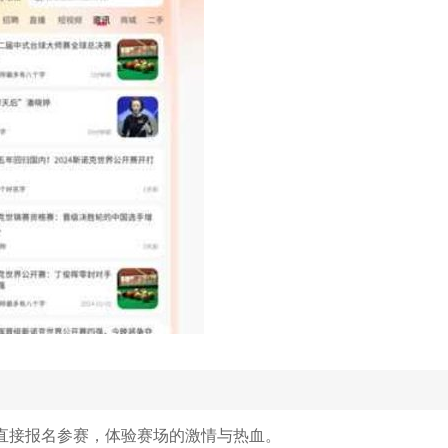
会直接报名参赛，体验赛场的激情与热血。