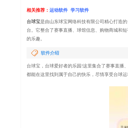
相关推荐：
运动软件
学习软件
台球宝
是由山东球宝网络科技有限公司精心打造的
台。它整合了赛事直播、球馆信息、购物商城和短
的乐趣。
软件介绍
台球宝，台球爱好者的乐园!这里集合了赛事直播
都能在这里找到属于自己的快乐，尽情享受台球运